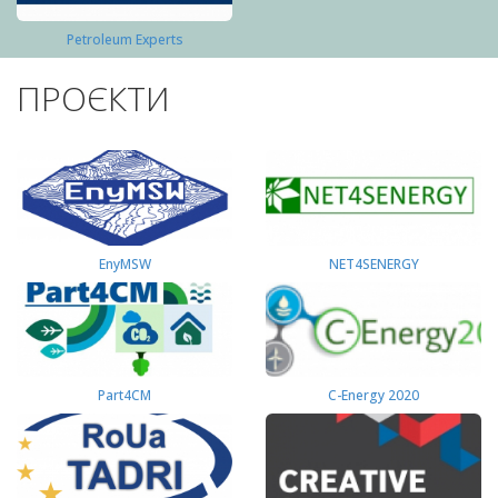
Petroleum Experts
ПРОЄКТИ
EnyMSW
NET4SENERGY
Part4СМ
C-Energy 2020