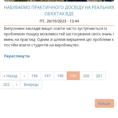
НАБУВАЄМО ПРАКТИЧНОГО ДОСВІДУ НА РЕАЛЬНИХ
ОБ’ЄКТАХ ВДЕ
ПТ, 20/10/2023 - 12:44
Випускники закладів вищої освіти часто зустрічаються із
проблемою пошуку можливостей застосування своїх знань і
вмінь на практиці. Одним зі шляхів вирішення цієї проблеми є
постійні візити студентів на виробництво.
Переглянути
РОЗБИВКА
НА
Перша
« Назад
Попередня
‹
Page
196
Page
197
Page
198
Поточна
199
Page
200
Page
201
СТОРІНКИ
сторінка
сторінка
сторінка
Page
202
Наступна
›
Остання
Вперед»
сторінка
сторінка
Більше