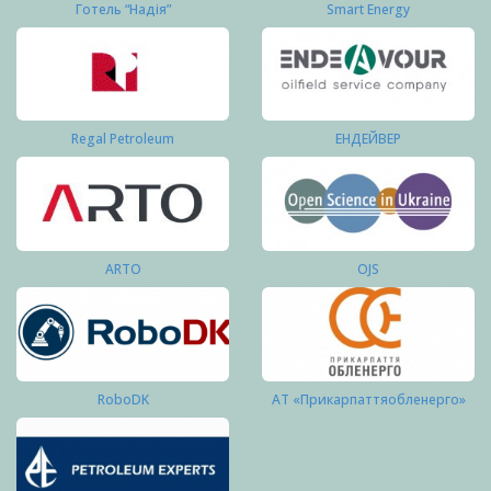
Готель “Надія”
Smart Energy
Regal Petroleum
ЕНДЕЙВЕР
ARTO
OJS
RoboDK
АТ «Прикарпаттяобленерго»