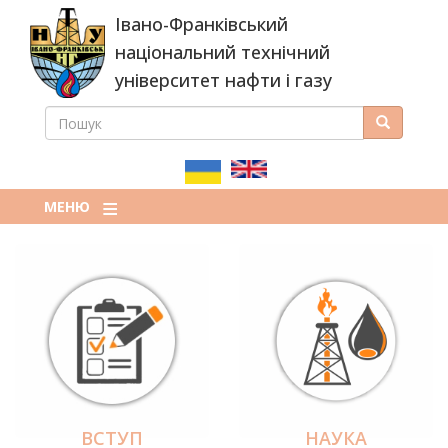
Перейти
Івано-Франківський
до
основного
національний технічний
вмісту
університет нафти і газу
ПОШУК
Пошук
ПОШУКОВА
ФОРМА
МЕНЮ
ВСТУП
НАУКА