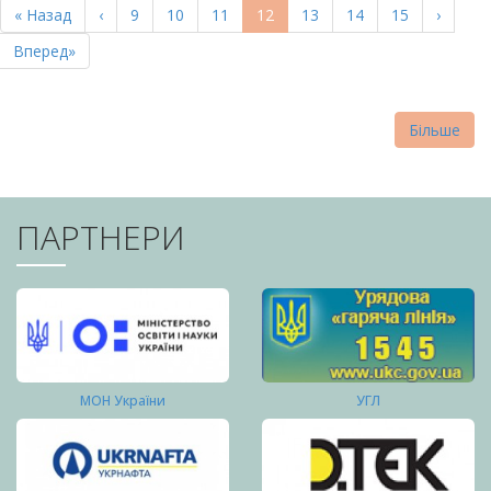
Перша
« Назад
Попередня
‹
Page
9
Page
10
Page
11
Поточна
12
Page
13
Page
14
Page
15
Наступ
›
СТОРІНКИ
сторінка
сторінка
сторінка
сторін
Остання
Вперед»
сторінка
Більше
ПАРТНЕРИ
МОН України
УГЛ