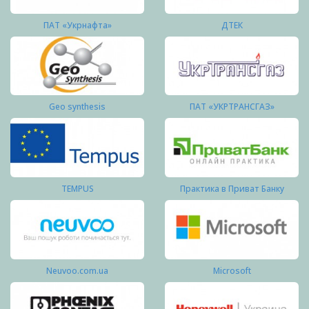
ПАТ «Укрнафта»
ДТЕК
Geo synthesis
ПАТ «УКРТРАНСГАЗ»
TEMPUS
Практика в Приват Банку
Neuvoo.com.ua
Microsoft