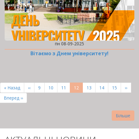
пн 08-09-2025
Вітаємо з Днем університету!
РОЗБИВКА
НА
Перша
« Назад
Попередня
‹‹
Page
9
Page
10
Page
11
Поточна
12
Page
13
Page
14
Page
15
Насту
››
СТОРІНКИ
сторінка
сторінка
сторінка
сторін
Остання
Вперед ››
сторінка
Більше