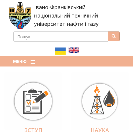
Перейти
Івано-Франківський
до
основного
національний технічний
вмісту
університет нафти і газу
ПОШУК
Пошук
ПОШУКОВА
ФОРМА
МЕНЮ
ВСТУП
НАУКА