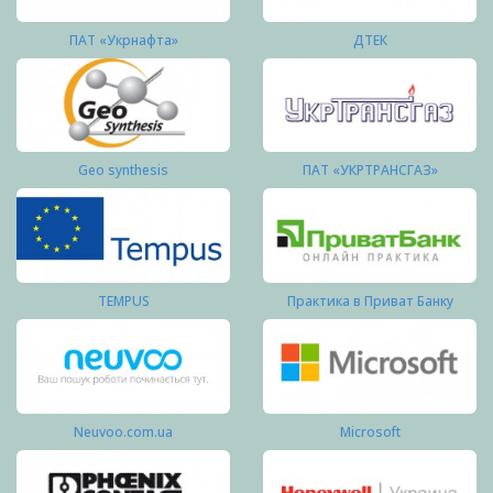
ПАТ «Укрнафта»
ДТЕК
Geo synthesis
ПАТ «УКРТРАНСГАЗ»
TEMPUS
Практика в Приват Банку
Neuvoo.com.ua
Microsoft