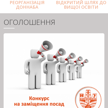
РЕОРГАНІЗАЦІЯ
ВІДКРИТИЙ ШЛЯХ ДО
ДОННАБА
ВИЩОЇ ОСВІТИ
ОГОЛОШЕННЯ