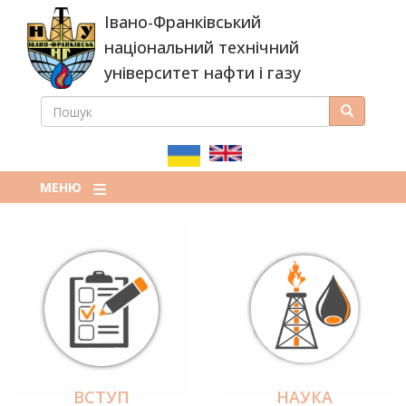
Перейти
Івано-Франківський
до
основного
національний технічний
вмісту
університет нафти і газу
ПОШУК
Пошук
ПОШУКОВА
ФОРМА
МЕНЮ
ВСТУП
НАУКА