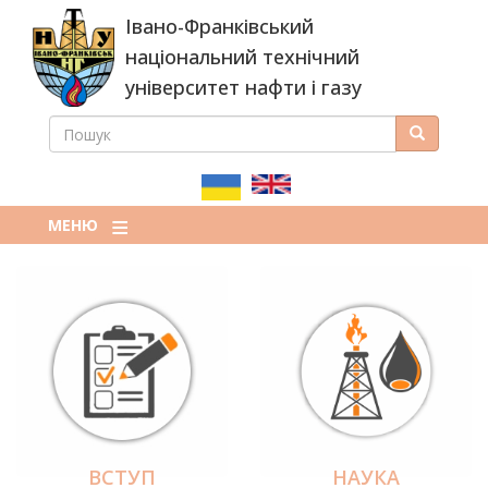
Перейти
Івано-Франківський
до
основного
національний технічний
вмісту
університет нафти і газу
ПОШУК
Пошук
ПОШУКОВА
ФОРМА
МЕНЮ
ВСТУП
НАУКА