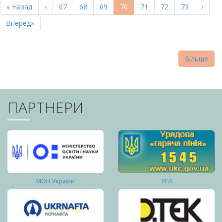
Перша
« Назад
Попередня
‹
Page
67
Page
68
Page
69
Поточна
70
Page
71
Page
72
Page
73
Насту
›
СТОРІНКИ
сторінка
сторінка
сторінка
сторі
Остання
Вперед»
сторінка
Більше
ПАРТНЕРИ
МОН України
УГЛ