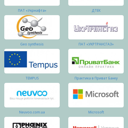
ПАТ «Укрнафта»
ДТЕК
Geo synthesis
ПАТ «УКРТРАНСГАЗ»
TEMPUS
Практика в Приват Банку
Neuvoo.com.ua
Microsoft