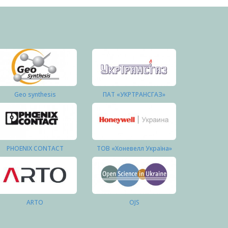
Geo synthesis
ПАТ «УКРТРАНСГАЗ»
PHOENIX CONTACT
ТОВ «Хоневелл Україна»
ARTO
OJS