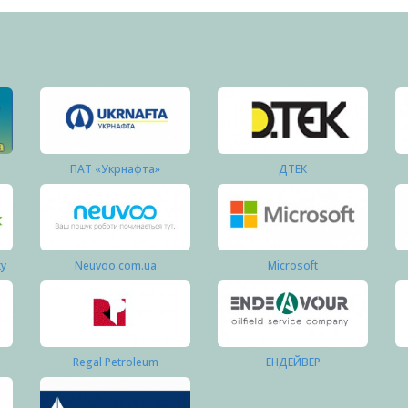
ПАТ «Укрнафта»
ДТЕК
ку
Neuvoo.com.ua
Microsoft
Regal Petroleum
ЕНДЕЙВЕР