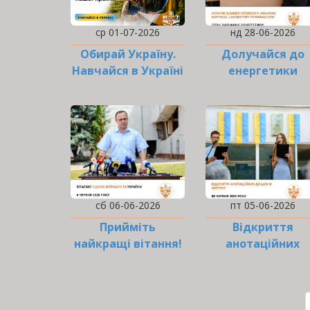
ср 01-07-2026
нд 28-06-2026
Обирай Україну.
Долучайся до
Навчайся в Україні
енергетики
майбутнього
сьогодні!
сб 06-06-2026
пт 05-06-2026
Прийміть
Відкриття
найкращі вітання!
анотаційних
дощок на честь
РОЗБИВКА
НА
СТОРІНКИ