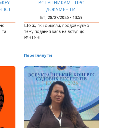
«KEY
ВСТУПНИКАМ - ПРО
I ICT
ДОКУМЕНТИ!
ВТ, 28/07/2026 - 13:59
но-
Що ж, як і обіцяли, продовжуємо
й та
тему подання заяв на вступ до
ІФНТУНГ.
а
Переглянути
vator»,
…