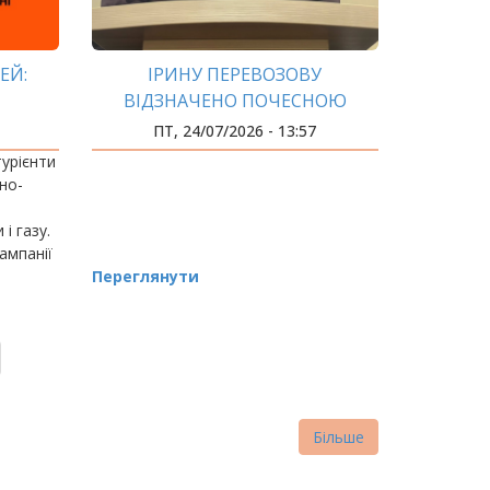
ЕЙ:
ІРИНУ ПЕРЕВОЗОВУ
ВІДЗНАЧЕНО ПОЧЕСНОЮ
ВІДЗНАКОЮ «ЗАСЛУЖЕНИЙ
ПТ, 24/07/2026 - 13:57
СУДОВИЙ ЕКСПЕРТ СОЮЗУ
турієнти
ЕКСПЕРТІВ УКРАЇНИ»
но-
і газу.
ампанії
26; у
Переглянути
5968.
Більше