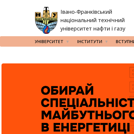
Перейти
Івано-Франківський
до
основного
національний технічний
вмісту
університет нафти і газу
УНІВЕРСИТЕТ
ІНСТИТУТИ
ВСТУПН