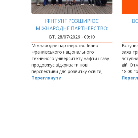
ІФНТУНГ РОЗШИРЮЄ
ВС
МІЖНАРОДНЕ ПАРТНЕРСТВО:
НОВІ МОЖЛИВОСТІ ДЛЯ
ВТ, 28/07/2026 - 09:10
ОСВІТИ, НАУКИ ТА
Міжнародне партнерство Івано-
Вступна
АКАДЕМІЧНОЇ МОБІЛЬНОСТІ
Франківського національного
заяв тр
технічного університету нафти і газу
вступни
продовжує відкривати нові
дій. От
перспективи для розвитку освіти,
18.00 г
науки та професійного зростання
Переглянути
заяв че
Перегл
студентів і викладачів.
поданих
РОЗБИВКА
НА
СТОРІНКИ