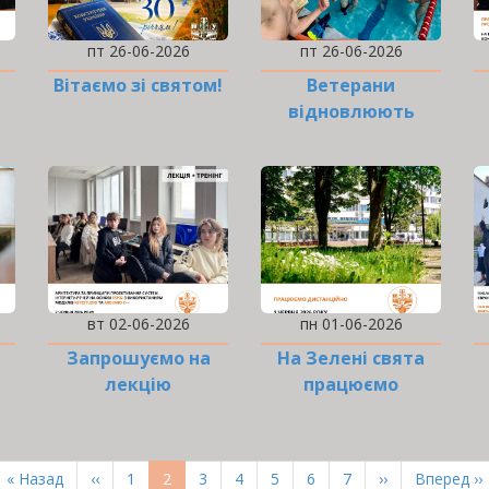
пт 26-06-2026
пт 26-06-2026
Вітаємо зі святом!
Ветерани
відновлюють
тренування з
параплавання в…
вт 02-06-2026
пн 01-06-2026
Запрошуємо на
На Зелені свята
лекцію
працюємо
…
дистанційно
Перша
« Назад
Попередня
‹‹
Page
1
Поточна
2
Page
3
Page
4
Page
5
Page
6
Page
7
Наступна
››
Остання
Вперед ››