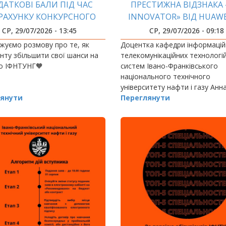
ДАТКОВІ БАЛИ ПІД ЧАС
ПРЕСТИЖНА ВІДЗНАКА 
РАХУНКУ КОНКУРСНОГО
INNOVATOR» ВІД HUAWE
БАЛА ДЛЯ ВСТУПУ
ACADEMY
СР, 29/07/2026 - 13:45
СР, 29/07/2026 - 09:18
жуємо розмову про те, як
Доцентка кафедри інформацій
єнту збільшити свої шанси на
телекомунікаційних технологі
до ІФНТУНГ🧡
систем Івано-Франківського
національного технічного
університету нафти і газу Анн
янути
Воропаєва стала лауреаткою
Переглянути
престижної відзнаки «Key Inno
яку вручили під час церемонії