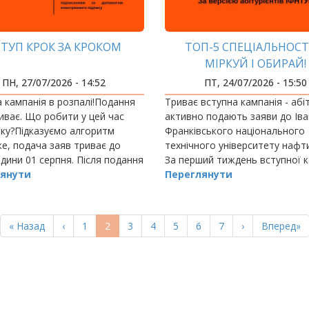
ТУП КРОК ЗА КРОКОМ
ТОП-5 СПЕЦІАЛЬНОСТ
МІРКУЙ І ОБИРАЙ!
ПН, 27/07/2026 - 14:52
ПТ, 24/07/2026 - 15:50
 кампанія в розпалі!Подання
Триває вступна кампанія - абі
иває. Що робити у цей час
активно подають заяви до Іва
ку?Підказуємо алгоритм
Франківського національного
же, подача заяв триває до
технічного університету нафти 
одини 01 серпня. Після подання
За перший тиждень вступної к
каємо на зміну статусу
янути
надійшло заяв: у 2024 році - 20
Переглянути
 заяв.
2025 році - 3188; у 2026 році - 
Перша
« Назад
Попередня
‹
Page
1
Поточна
2
Page
3
Page
4
Page
5
Page
6
Page
7
Наступна
›
Остання
Вперед»
сторінка
сторінка
сторінка
сторінка
сторінка