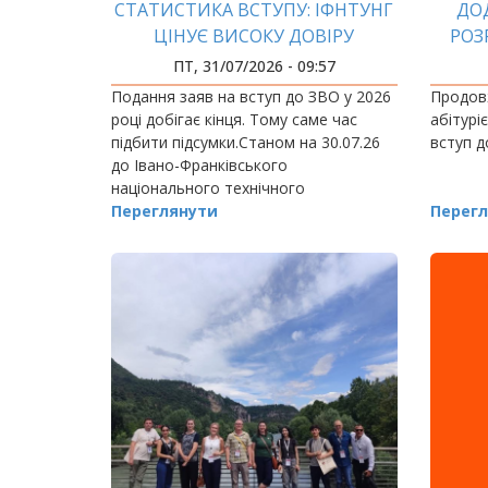
СТАТИСТИКА ВСТУПУ: ІФНТУНГ
ДО
ЦІНУЄ ВИСОКУ ДОВІРУ
РОЗ
ПТ, 31/07/2026 - 09:57
Подання заяв на вступ до ЗВО у 2026
Продов
році добігає кінця. Тому саме час
абітурі
підбити підсумки.Станом на 30.07.26
вступ 
до Івано-Франківського
національного технічного
університету нафти і газу надійшло
Переглянути
Перегл
11033 заяви.Допущено до участі в
конкурсі 8423…