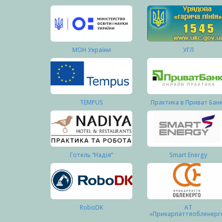
МОН України
УГЛ
TEMPUS
Практика в Приват Бан
Готель “Надія”
Smart Energy
RoboDK
АТ
«Прикарпаттяобленерг