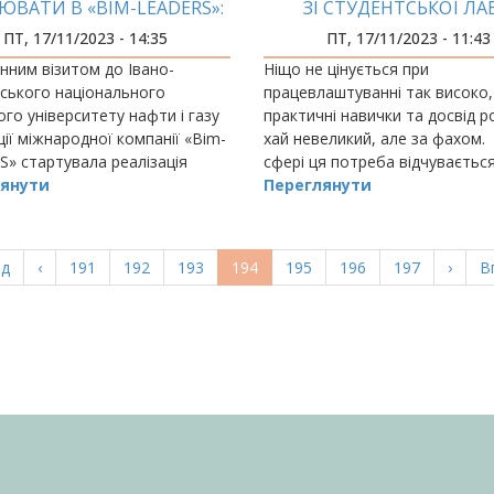
ЮВАТИ В «BIM-LEADERS»:
ЗІ СТУДЕНТСЬКОЇ ЛА
НОВІ ПЕРСПЕКТИВИ
ПТ, 17/11/2023 - 14:35
ПТ, 17/11/2023 - 11:43
нним візитом до Івано-
Ніщо не цінується при
ського національного
працевлаштуванні так високо,
ого університету нафти і газу
практичні навички та досвід р
ії міжнародної компанії «Bim-
хай невеликий, але за фахом. 
» стартувала реалізація
сфері ця потреба відчуваєтьс
аного нещодавно ректором
янути
особливо гостро, тут все
Переглянути
Г Ігорем ЧУДИКОМ
розвивається дуже швидко.
ндуму про співпрацю.
а
ад
Попередня
‹
Page
191
Page
192
Page
193
Поточна
194
Page
195
Page
196
Page
197
Насту
›
О
В
ка
сторінка
сторінка
сторі
с