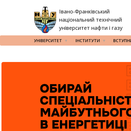
Перейти
Івано-Франківський
до
основного
національний технічний
вмісту
університет нафти і газу
УНІВЕРСИТЕТ
ІНСТИТУТИ
ВСТУПН