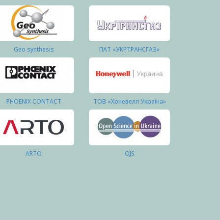
Geo synthesis
ПАТ «УКРТРАНСГАЗ»
PHOENIX CONTACT
ТОВ «Хоневелл Україна»
ARTO
OJS