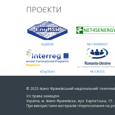
ПРОЄКТИ
EnyMSW
NET4SENERGY
eDigiStars
HE-CROSS
© 2025
Івано Франківський національний технічний
Усi права захищенi.
Україна, м. Івано-Франківськ, вул. Карпатська, 15.
При використанні матеріалів гіперпосилання на ре