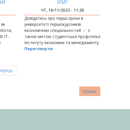
ВИ
ІЕМ?
ЧТ, 16/11/2023 - 11:28
Довідатись про перші кроки в
 як
університеті першокурсників
оботи,
економічних спеціальностей – з
В ІТ-
такою метою студентська профспілка
я
Інституту економіки та менеджменту
організувала захід &nb
Переглянути
пна
стання
перед»
нка
торінка
Більше