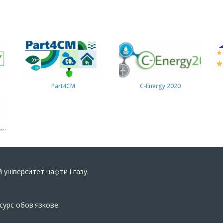
Part4СМ
C-Energy 2020
 університет нафти і газу.
сурс обов'язкове.