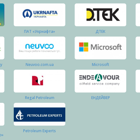
ПАТ «Укрнафта»
ДТЕК
ку
Neuvoo.com.ua
Microsoft
Regal Petroleum
ЕНДЕЙВЕР
Petroleum Experts
о»