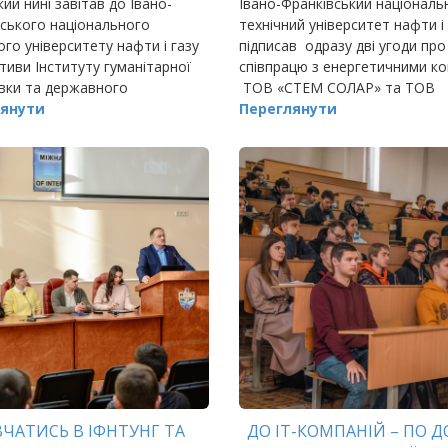
кий нині завітав до Івано-
Івано-Франківський національ
ського національного
технічний університет нафти і
ого університету нафти і газу
підписав одразу дві угоди про
іативи Інституту гуманітарної
співпрацю з енергетичними ко
вки та державного
ТОВ «СТЕМ СОЛАР» та ТОВ
ння, відомий всій державі.
янути
«Прикарпа
Переглянути
ЧАТИСЬ В ІФНТУНГ ТА
ДО ІТ-КОМПАНІЙ – ПО Д