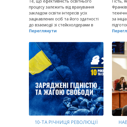
Те, що ефективність освітнього
Гість, я
процесу залежить від врахування
Франків
закладом освіти інтересів усіх
технічн
зацікавлених осіб та його здатності
за ініц
до взаємодії зі стейкхолдерами в
підгото
освітньому середовищі, сумнівів
Переглянути
управлі
Перегл
сьогодні не викликає.
10-ТА РІЧНИЦЯ РЕВОЛЮЦІЇ
НАВ