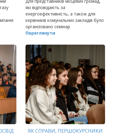
ний
Для представників місцевих громад,
 газу
які відповідають за
енергоефективність, а також для
мпанія
керівників комунальних закладів було
організовано семінар
«Енергоефективність, енергобезпека
Переглянути
та енергоефективні рішення в
комунальних закладах
територіальних…
ОСВІД
ЯК СПРАВИ, ПЕРШОКУРСНИКИ