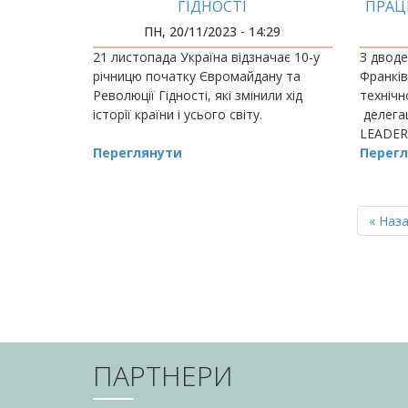
ГІДНОСТІ
ПРАЦ
ПН, 20/11/2023 - 14:29
21 листопада Україна відзначає 10-у
З дводе
річницю початку Євромайдану та
Франків
Революції Гідності, які змінили хід
технічн
історії країни і усього світу.
делегац
LEADERS
Переглянути
підпис
Перегл
ІФНТУН
Мемора
РОЗБИВКА
НА
Перш
« Наз
СТОРІНКИ
сторін
ПАРТНЕРИ