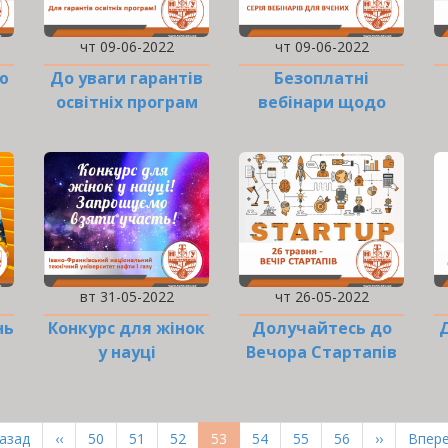
чт 09-06-2022
чт 09-06-2022
ю
До уваги гарантів
Безоплатні
освітніх програм
вебінари щодо
використання
платформи Web
of…
вт 31-05-2022
чт 26-05-2022
нь
Конкурс для жінок
Долучайтесь до
у науці
Вечора Стартапів
від Кухні
Маркетингу
рша
Назад
Попередня
‹‹
Page
50
Page
51
Page
52
Поточна
53
Page
54
Page
55
Page
56
Наступна
››
Оста
Впере