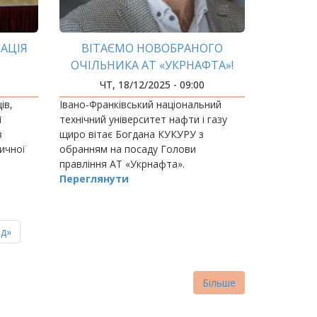
АЦІЯ
ВІТАЄМО НОВОБРАНОГО
ОЧІЛЬНИКА АТ «УКРНАФТА»!
ЧТ, 18/12/2025 - 09:00
ів,
Івано-Франківський національний
і
технічний університет нафти і газу
з
щиро вітає Богдана КУКУРУ з
ичної
обранням на посаду Голови
правління АТ «Укрнафта».
Переглянути
ня
д»
нка
Більше