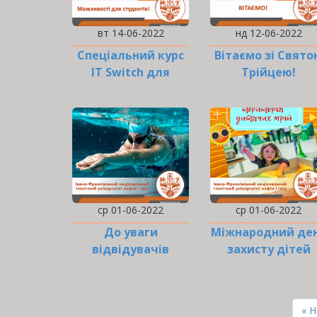
вт 14-06-2022
нд 12-06-2022
Спеціальний курс
Вітаємо зі Свято
IT Switch для
Трійцею!
студентів!
ср 01-06-2022
ср 01-06-2022
До уваги
Міжнародний де
відвідувачів
захисту дітей
басейну!
РОЗБИВКА
НА
Пе
« 
СТОРІНКИ