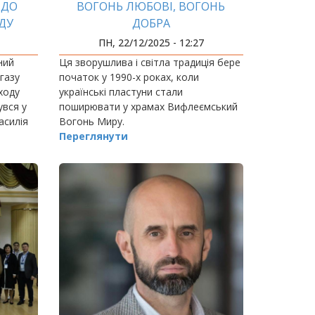
 ДО
ВОГОНЬ ЛЮБОВІ, ВОГОНЬ
ДУ
ДОБРА
А»
ПН, 22/12/2025 - 12:27
ний
Ця зворушлива і світла традиція бере
 газу
початок у 1990-х роках, коли
ходу
українські пластуни стали
увся у
поширювати у храмах Вифлеємський
асилія
Вогонь Миру.
Переглянути