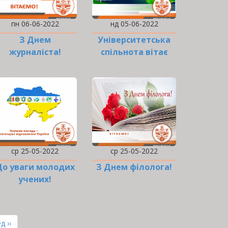
пн 06-06-2022
нд 05-06-2022
З Днем
Університетська
журналіста!
спільнота вітає
екологів
ср 25-05-2022
ср 25-05-2022
До уваги молодих
З Днем філолога!
учених!
ння
д ››