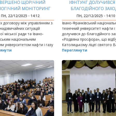
АВЕРШЕНО ЩОРІЧНИЙ
ІФНТУНГ ДОЛУЧИВСЯ
ЛОГІЧНИЙ МОНІТОРИНГ
БЛАГОДІЙНОГО ЗАХО
«РІЗДВЯНА ПРОСФОР
ПН, 22/12/2025 - 14:12
ПН, 22/12/2025 - 14:10
х договору між управлінням з
Івано-Франківський національ
надзвичайних ситуацій
технічний університет нафти і
ої міської ради та Івано-
долучився до благодійного за
ським національним
«Різдвяна просфора», що відб
им університетом нафти і газу
Католицькому ліцеї святого В
 провели комплексні
янути
Великого в Івано-Франківську.
Переглянути
ення стану довкілля.