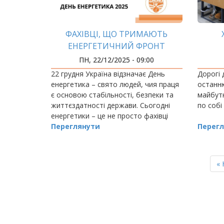
ФАХІВЦІ, ЩО ТРИМАЮТЬ
ЕНЕРГЕТИЧНИЙ ФРОНТ
ПН, 22/12/2025 - 09:00
22 грудня Україна відзначає День
Дорогі 
енергетика – свято людей, чия праця
останн
є основою стабільності, безпеки та
майбут
життєздатності держави. Сьогодні
по собі
енергетики – це не просто фахівці
своєї справи, це справжні герої
Переглянути
Перегл
нашого часу.
РОЗБИВКА
НА
П
« 
СТОРІНКИ
ст