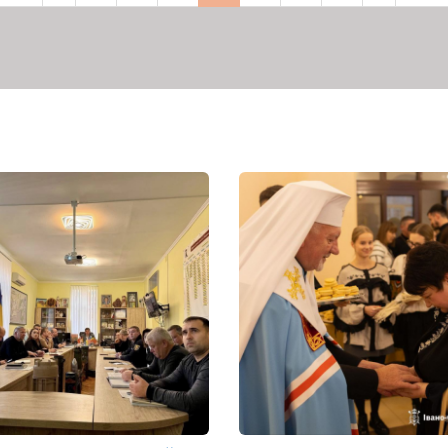
рінка
сторінка
сторінка
сторінка
сторі