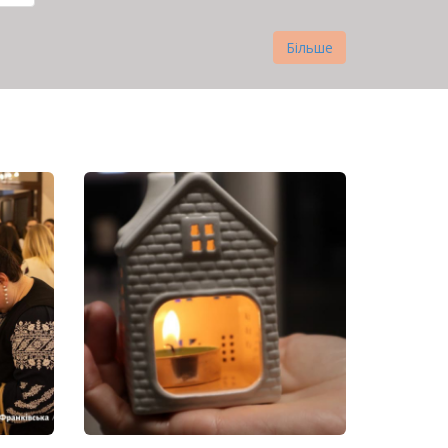
нка
Більше