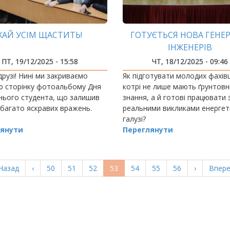
ХАЙ УСІМ ЩАСТИТЬ!
ГОТУЄТЬСЯ НОВА ГЕНЕР
ІНЖЕНЕРІВ
ПТ, 19/12/2025 - 15:58
ЧТ, 18/12/2025 - 09:46
друзі! Нині ми закриваємо
Як підготувати молодих фахівц
ю сторінку фотоальбому Дня
котрі не лише мають ґрунтовн
нього студента, що залишив
знання, а й готові працювати 
 багато яскравих вражень.
реальними викликами енергет
галузі?
янути
Переглянути
ерша
Назад
Попередня
‹
Page
50
Page
51
Page
52
Поточна
53
Page
54
Page
55
Page
56
Наступна
›
Остан
Впере
орінка
сторінка
сторінка
сторінка
сторі