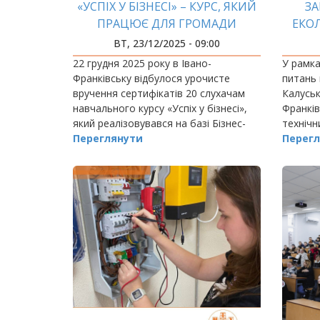
«УСПІХ У БІЗНЕСІ» – КУРС, ЯКИЙ
З
ПРАЦЮЄ ДЛЯ ГРОМАДИ
ЕКО
ВТ, 23/12/2025 - 09:00
22 грудня 2025 року в Івано-
У рамка
Франківську відбулося урочисте
питань 
вручення сертифікатів 20 слухачам
Калуськ
навчального курсу «Успіх у бізнесі»,
Франків
який реалізовувався на базі Бізнес-
технічн
Інкубатора
Переглянути
фахівці
Перегл
дослідж