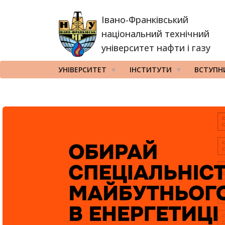
Перейти
Івано-Франківський
до
основного
національний технічний
вмісту
університет нафти і газу
УНІВЕРСИТЕТ
ІНСТИТУТИ
ВСТУПН