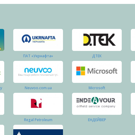
ПАТ «Укрнафта»
ДТЕК
ку
Neuvoo.com.ua
Microsoft
Regal Petroleum
ЕНДЕЙВЕР