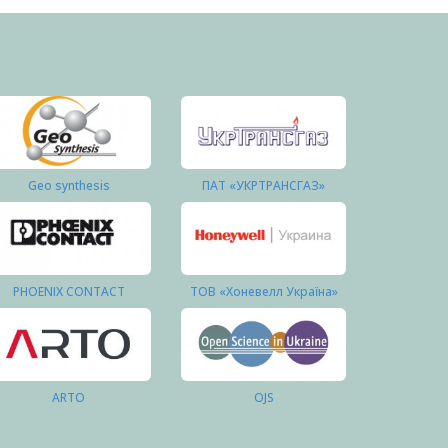
Geo synthesis
ПАТ «УКРТРАНСГАЗ»
PHOENIX CONTACT
ТОВ «Хоневелл Україна»
ARTO
OJS