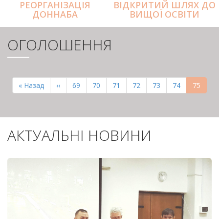
РЕОРГАНІЗАЦІЯ
ВІДКРИТИЙ ШЛЯХ ДО
ДОННАБА
ВИЩОЇ ОСВІТИ
ОГОЛОШЕННЯ
РОЗБИВКА
НА
Перша
« Назад
Попередня
‹‹
Page
69
Page
70
Page
71
Page
72
Page
73
Page
74
Поточн
75
СТОРІНКИ
сторінка
сторінка
сторінк
АКТУАЛЬНІ НОВИНИ