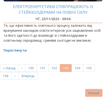
ЕЛЕКТРОЕНЕРГЕТИКИ СПІВПРАЦЮЮТЬ ІЗ
СТЕЙКХОЛДЕРАМИ НА ПОВНУ СИЛУ
ЧТ, 23/11/2023 - 09:04
Те, що ефективність освітнього процесу залежить від
врахування закладом освіти інтересів усіх зацікавлених осіб
та його здатності до взаємодії зі стейкхолдерами в
освітньому середовищі, сумнівів сьогодні не викликає.
Переглянути
РОЗБИВКА
НА
Перша
« Назад
Попередня
‹
Page
190
Page
191
Page
192
Поточна
193
Page
194
Page
195
СТОРІНКИ
сторінка
сторінка
сторінка
Page
196
Наступна
›
Остання
Вперед»
сторінка
сторінка
Більше