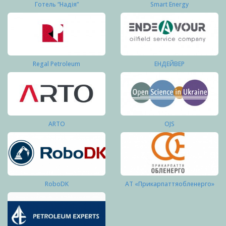
Готель “Надія”
Smart Energy
Regal Petroleum
ЕНДЕЙВЕР
ARTO
OJS
RoboDK
АТ «Прикарпаттяобленерго»