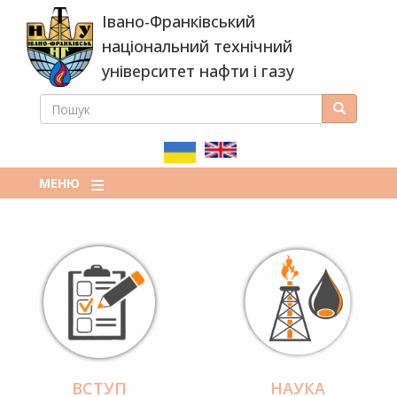
Перейти
Івано-Франківський
до
основного
національний технічний
вмісту
університет нафти і газу
ПОШУК
Пошук
ПОШУКОВА
ФОРМА
МЕНЮ
ВСТУП
НАУКА