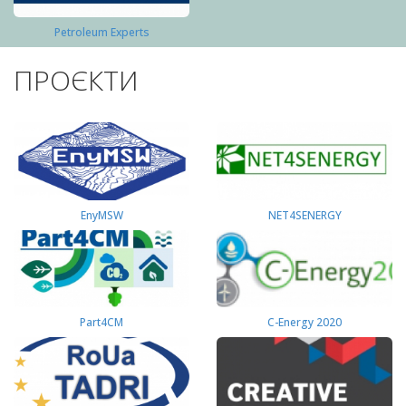
Petroleum Experts
ПРОЄКТИ
EnyMSW
NET4SENERGY
Part4СМ
C-Energy 2020