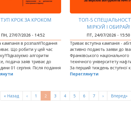
ТУП КРОК ЗА КРОКОМ
ТОП-5 СПЕЦІАЛЬНОСТ
МІРКУЙ І ОБИРАЙ!
ПН, 27/07/2026 - 14:52
ПТ, 24/07/2026 - 15:50
 кампанія в розпалі!Подання
Триває вступна кампанія - абі
иває. Що робити у цей час
активно подають заяви до Іва
ку?Підказуємо алгоритм
Франківського національного
же, подача заяв триває до
технічного університету нафти 
одини 01 серпня. Після подання
За перший тиждень вступної к
каємо на зміну статусу
янути
надійшло заяв: у 2024 році - 20
Переглянути
 заяв.
2025 році - 3188; у 2026 році - 
Перша
« Назад
Попередня
‹
Page
1
Поточна
2
Page
3
Page
4
Page
5
Page
6
Page
7
Наступна
›
Остання
Вперед»
сторінка
сторінка
сторінка
сторінка
сторінка