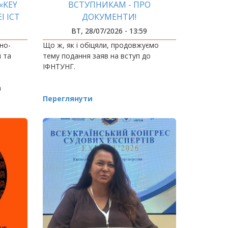
«KEY
ВСТУПНИКАМ - ПРО
I ICT
ДОКУМЕНТИ!
ВТ, 28/07/2026 - 13:59
но-
Що ж, як і обіцяли, продовжуємо
й та
тему подання заяв на вступ до
ІФНТУНГ.
а
Переглянути
vator»,
…