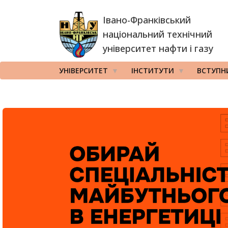
Перейти
Івано-Франківський
до
основного
національний технічний
вмісту
університет нафти і газу
УНІВЕРСИТЕТ
ІНСТИТУТИ
ВСТУПН