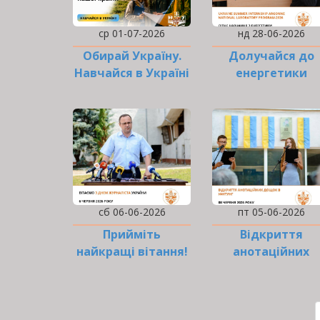
ср 01-07-2026
нд 28-06-2026
Обирай Україну.
Долучайся до
Навчайся в Україні
енергетики
майбутнього
сьогодні!
сб 06-06-2026
пт 05-06-2026
Прийміть
Відкриття
найкращі вітання!
анотаційних
дощок на честь
РОЗБИВКА
НА
СТОРІНКИ