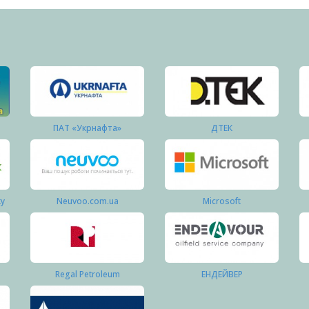
ПАТ «Укрнафта»
ДТЕК
ку
Neuvoo.com.ua
Microsoft
Regal Petroleum
ЕНДЕЙВЕР