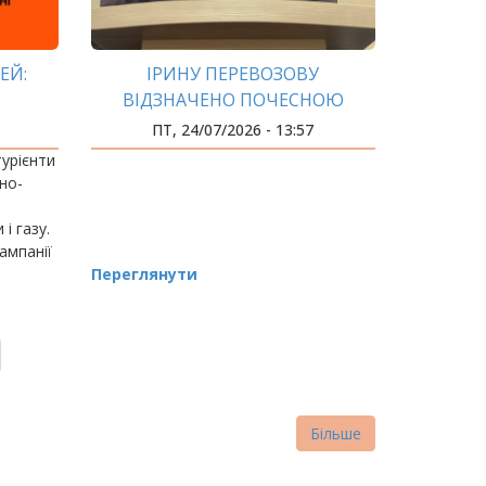
ЕЙ:
ІРИНУ ПЕРЕВОЗОВУ
ВІДЗНАЧЕНО ПОЧЕСНОЮ
ВІДЗНАКОЮ «ЗАСЛУЖЕНИЙ
ПТ, 24/07/2026 - 13:57
СУДОВИЙ ЕКСПЕРТ СОЮЗУ
турієнти
ЕКСПЕРТІВ УКРАЇНИ»
но-
і газу.
ампанії
26; у
Переглянути
5968.
Більше