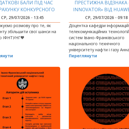
ДАТКОВІ БАЛИ ПІД ЧАС
ПРЕСТИЖНА ВІДЗНАКА 
РАХУНКУ КОНКУРСНОГО
INNOVATOR» ВІД HUAWE
БАЛА ДЛЯ ВСТУПУ
ACADEMY
СР, 29/07/2026 - 13:45
СР, 29/07/2026 - 09:18
жуємо розмову про те, як
Доцентка кафедри інформацій
єнту збільшити свої шанси на
телекомунікаційних технологі
до ІФНТУНГ🧡
систем Івано-Франківського
національного технічного
університету нафти і газу Анн
янути
Воропаєва стала лауреаткою
Переглянути
престижної відзнаки «Key Inno
яку вручили під час церемонії