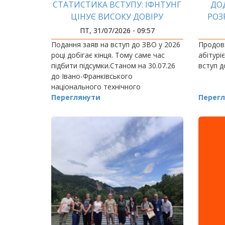
СТАТИСТИКА ВСТУПУ: ІФНТУНГ
ДО
ЦІНУЄ ВИСОКУ ДОВІРУ
РОЗ
ПТ, 31/07/2026 - 09:57
Подання заяв на вступ до ЗВО у 2026
Продов
році добігає кінця. Тому саме час
абітурі
підбити підсумки.Станом на 30.07.26
вступ 
до Івано-Франківського
національного технічного
університету нафти і газу надійшло
Переглянути
Перегл
11033 заяви.Допущено до участі в
конкурсі 8423…