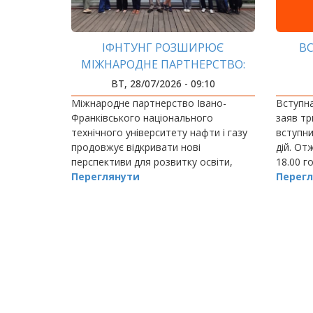
ІФНТУНГ РОЗШИРЮЄ
ВС
МІЖНАРОДНЕ ПАРТНЕРСТВО:
НОВІ МОЖЛИВОСТІ ДЛЯ
ВТ, 28/07/2026 - 09:10
ОСВІТИ, НАУКИ ТА
Міжнародне партнерство Івано-
Вступна
АКАДЕМІЧНОЇ МОБІЛЬНОСТІ
Франківського національного
заяв тр
технічного університету нафти і газу
вступни
продовжує відкривати нові
дій. От
перспективи для розвитку освіти,
18.00 г
науки та професійного зростання
Переглянути
заяв че
Перегл
студентів і викладачів.
поданих
РОЗБИВКА
НА
СТОРІНКИ