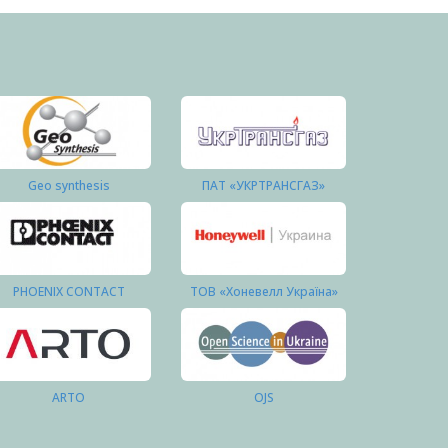
Geo synthesis
ПАТ «УКРТРАНСГАЗ»
PHOENIX CONTACT
ТОВ «Хоневелл Україна»
ARTO
OJS