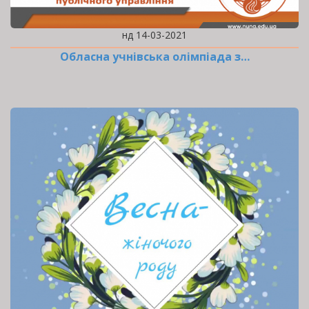
нд 14-03-2021
Обласна учнівська олімпіада з…