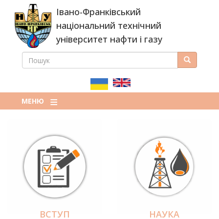
Перейти
Івано-Франківський
до
основного
національний технічний
вмісту
університет нафти і газу
ПОШУК
Пошук
ПОШУКОВА
ФОРМА
МЕНЮ
ВСТУП
НАУКА