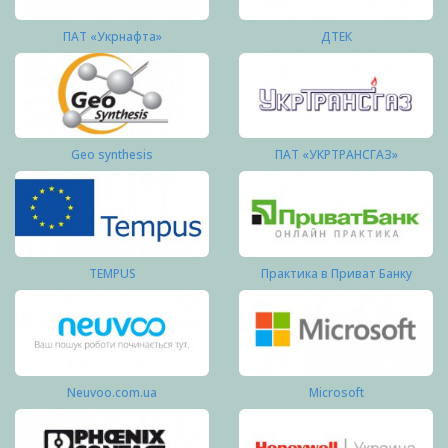
ПАТ «Укрнафта»
ДТЕК
Geo synthesis
ПАТ «УКРТРАНСГАЗ»
TEMPUS
Практика в Приват Банку
Neuvoo.com.ua
Microsoft