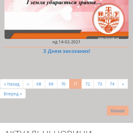
нд 14-02-2021
З Днем закоханих!
РОЗБИВКА
НА
Перша
« Назад
Попередня
‹‹
Page
68
Page
69
Page
70
Поточна
71
Page
72
Page
73
Page
74
Наст
››
СТОРІНКИ
сторінка
сторінка
сторінка
сторі
Остання
Вперед ››
сторінка
Більше