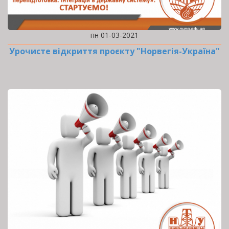
пн 01-03-2021
Урочисте відкриття проєкту "Норвегія-Україна"