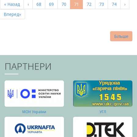
Перша
« Назад
Попередня
‹
Page
68
Page
69
Page
70
Поточна
71
Page
72
Page
73
Page
74
Насту
›
СТОРІНКИ
сторінка
сторінка
сторінка
сторі
Остання
Вперед»
сторінка
Більше
ПАРТНЕРИ
МОН України
УГЛ