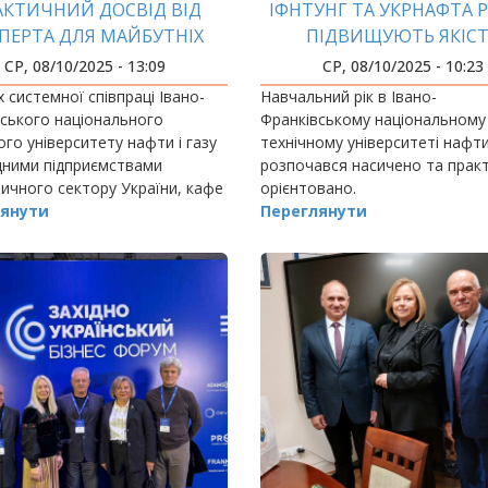
АКТИЧНИЙ ДОСВІД ВІД
ІФНТУНГ ТА УКРНАФТА 
ПЕРТА ДЛЯ МАЙБУТНІХ
ПІДВИЩУЮТЬ ЯКІС
ЖЕНЕРІВ-НАФТОВИКІВ
ПІДГОТОВКИ ФАХІВЦ
СР, 08/10/2025 - 13:09
СР, 08/10/2025 - 10:23
 системної співпраці Івано-
Навчальний рік в Івано-
ського національного
Франківському національному
ого університету нафти і газу
технічному університеті нафти 
дними підприємствами
розпочався насичено та прак
ичного сектору України, кафе
орієнтовано.
янути
Переглянути