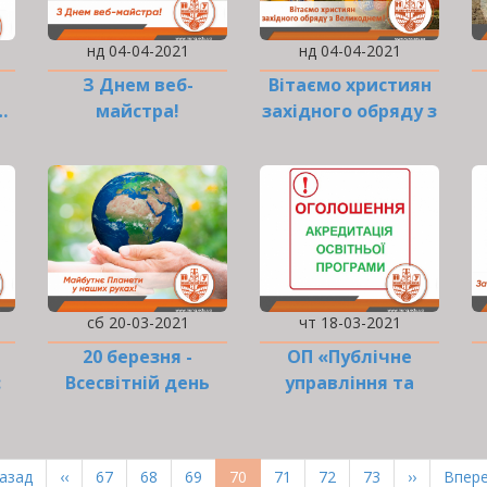
нд 04-04-2021
нд 04-04-2021
З Днем веб-
Вітаємо християн
…
майстра!
західного обряду з
Великоднем!
сб 20-03-2021
чт 18-03-2021
20 березня -
ОП «Публічне
:
Всесвітній день
управління та
Землі!
адміністрування»:
п
и
оn-line візит
експертної групи
рша
Назад
Попередня
‹‹
Page
67
Page
68
Page
69
Поточна
70
Page
71
Page
72
Page
73
Наступна
››
Оста
Впере