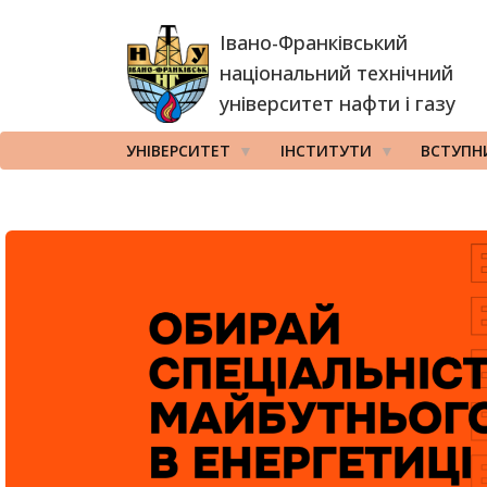
Перейти
Івано-Франківський
до
основного
національний технічний
вмісту
університет нафти і газу
УНІВЕРСИТЕТ
ІНСТИТУТИ
ВСТУПН