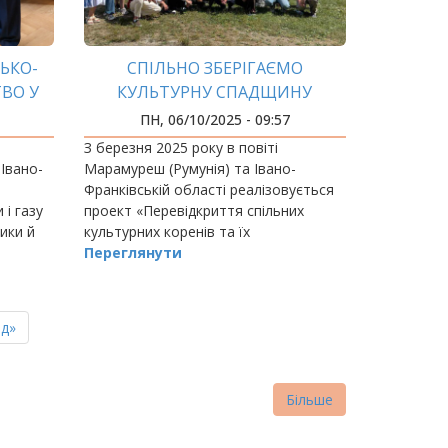
ЬКО-
СПІЛЬНО ЗБЕРІГАЄМО
ВО У
КУЛЬТУРНУ СПАДЩИНУ
УКИ
ПН, 06/10/2025 - 09:57
З березня 2025 року в повіті
Івано-
Марамуреш (Румунія) та Івано-
Франківській області реалізовується
 і газу
проект «Перевідкриття спільних
зики й
культурних коренів та їх
довища
оцифровування для майбутніх
Переглянути
поколінь – Root4Dig».
ня
д»
нка
Більше