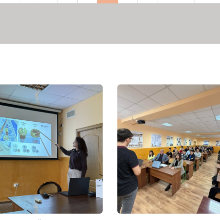
рінка
сторінка
сторінка
сторінка
сторі