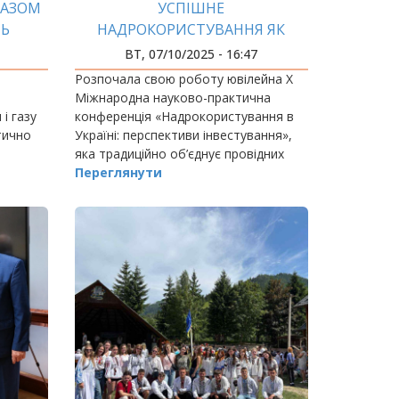
РАЗОМ
УСПІШНЕ
ТЬ
НАДРОКОРИСТУВАННЯ ЯК
ІВ
ВИКЛИК НАЦІОНАЛЬНОГО
ВТ, 07/10/2025 - 16:47
МАСШТАБУ
Розпочала свою роботу ювілейна Х
Міжнародна науково-практична
і газу
конференція «Надрокористування в
тично
Україні: перспективи інвестування»,
яка традиційно об’єднує провідних
фахівців галузі, науковців,
Переглянути
представників державних установ та
бізнесу для…