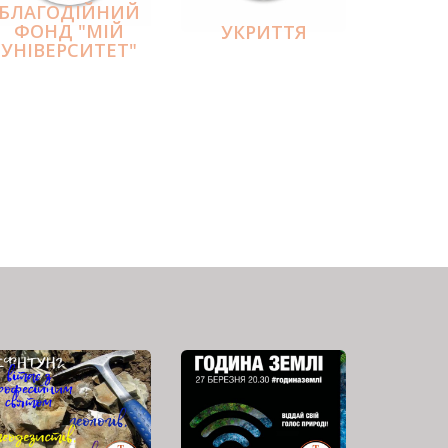
БЛАГОДІЙНИЙ
ФОНД "МІЙ
УКРИТТЯ
УНІВЕРСИТЕТ"