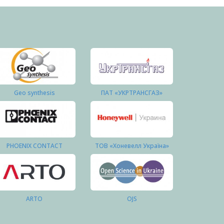
Geo synthesis
ПАТ «УКРТРАНСГАЗ»
PHOENIX CONTACT
ТОВ «Хоневелл Україна»
ARTO
OJS