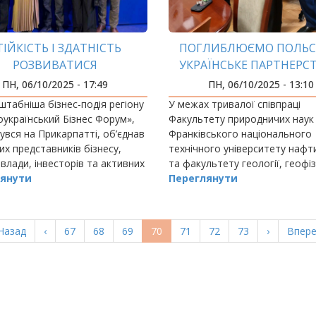
ТІЙКІСТЬ І ЗДАТНІСТЬ
ПОГЛИБЛЮЄМО ПОЛЬС
РОЗВИВАТИСЯ
УКРАЇНСЬКЕ ПАРТНЕРСТ
СФЕРІ ОСВІТИ ТА НА
ПН, 06/10/2025 - 17:49
ПН, 06/10/2025 - 13:10
табніша бізнес-подія регіону
У межах тривалої співпраці
оукраїнський Бізнес Форум»,
Факультету природничих наук 
увся на Прикарпатті, об’єднав
Франківського національного
их представників бізнесу,
технічного університету нафти
 влади, інвесторів та активних
та факультету геології, геофі
ян для обговорення
янути
охорони навколишнього сере
Переглянути
них викликів та глобальних
ій,…
ерша
Назад
Попередня
‹
Page
67
Page
68
Page
69
Поточна
70
Page
71
Page
72
Page
73
Наступна
›
Остан
Впере
орінка
сторінка
сторінка
сторінка
сторі