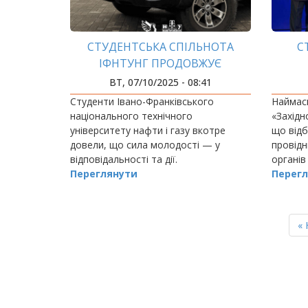
СТУДЕНТСЬКА СПІЛЬНОТА
С
ІФНТУНГ ПРОДОВЖУЄ
ПІДТРИМУВАТИ ЗСУ
ВТ, 07/10/2025 - 08:41
Студенти Івано-Франківського
Наймасш
національного технічного
«Західн
університету нафти і газу вкотре
що відб
довели, що сила молодості — у
провідн
відповідальності та дії.
органів
Переглянути
громад
Перегл
актуаль
тенденц
РОЗБИВКА
НА
П
« 
СТОРІНКИ
ст