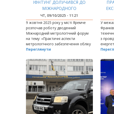
ІФНТУНГ ДОЛУЧИВСЯ ДО
ПР
МІЖНАРОДНОГО
ЕКС
МЕТРОЛОГІЧНОГО ФОРУМУ
ІН
ЧТ, 09/10/2025 - 11:21
9 жовтня 2025 року у місті Яремче
У межах
розпочав роботу дводенний
Франків
Міжнародний метрологічний форум
технічн
на тему: «Практичні аспекти
з прові
метрологічного забезпечення обліку
енергет
природного та відновлювальних газів
Переглянути
Перегл
в Україні».