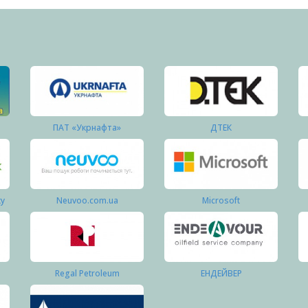
ПАТ «Укрнафта»
ДТЕК
ку
Neuvoo.com.ua
Microsoft
Regal Petroleum
ЕНДЕЙВЕР