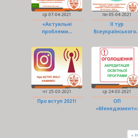
ср 07-04-2021
пн 05-04-2021
«Актуальні
ІІ тур
проблеми…
Всеукраїнського
чт 25-03-2021
ср 24-03-2021
Про вступ 2021!
ОП
«Менеджмент»
оn-line візит
експертної груп
РОЗБИВКА
НА
Пе
« 
СТОРІНКИ