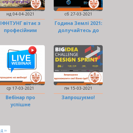
нд 04-04-2021
сб 27-03-2021
ІФНТУНГ вітає з
Година Землі 2021:
професійним
долучайтесь до
святом геологів,…
акції!
ср 17-03-2021
пн 15-03-2021
Вебінар про
Запрошуємо!
успішне
рацевлаштування
ння
д ››