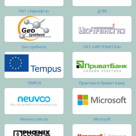
ПАТ «Укрнафта»
ДТЕК
Geo synthesis
ПАТ «УКРТРАНСГАЗ»
TEMPUS
Практика в Приват Банку
Neuvoo.com.ua
Microsoft