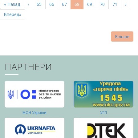
Перша
« Назад
Попередня
‹
Page
65
Page
66
Page
67
Поточна
68
Page
69
Page
70
Page
71
Насту
›
СТОРІНКИ
сторінка
сторінка
сторінка
сторі
Остання
Вперед»
сторінка
Більше
ПАРТНЕРИ
МОН України
УГЛ