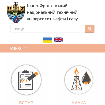
Перейти
Івано-Франківський
до
основного
національний технічний
вмісту
університет нафти і газу
ПОШУК
Пошук
ПОШУКОВА
ФОРМА
МЕНЮ
ВСТУП
НАУКА