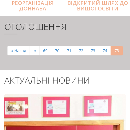
РЕОРГАНІЗАЦІЯ
ВІДКРИТИЙ ШЛЯХ ДО
ДОННАБА
ВИЩОЇ ОСВІТИ
ОГОЛОШЕННЯ
РОЗБИВКА
НА
Перша
« Назад
Попередня
‹‹
Page
69
Page
70
Page
71
Page
72
Page
73
Page
74
Поточн
75
СТОРІНКИ
сторінка
сторінка
сторінк
АКТУАЛЬНІ НОВИНИ