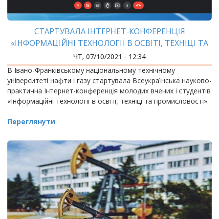
СТАРТУВАЛА ІНТЕРНЕТ-КОНФЕРЕНЦІЯ
«ІНФОРМАЦІЙНІ ТЕХНОЛОГІЇ В ОСВІТІ, ТЕХНІЦІ ТА
ПРОМИСЛОВОСТІ»
ЧТ, 07/10/2021 - 12:34
В Івано-Франківському національному технічному
університеті нафти і газу стартувала Всеукраїнська науково-
практична Інтернет-конференція молодих вчених і студентів
«Інформаційні технології в освіті, техніці та промисловості».
Переглянути