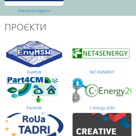
Petroleum Experts
ПРОЄКТИ
EnyMSW
NET4SENERGY
Part4СМ
C-Energy 2020