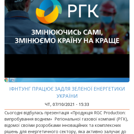
ІФНТУНГ ПРАЦЮЄ ЗАДЛЯ ЗЕЛЕНОЇ ЕНЕРГЕТИКИ
УКРАЇНИ
ЧТ, 07/10/2021 - 15:33
Сьогодні відбулась презентація «Продукція RGC Production:
випробування воднем» Регіональної газової компанії (РГК),
відомої своїми розробками інноваційних та комплексних
рішень для енергетичного сектору, яка активно залучає до