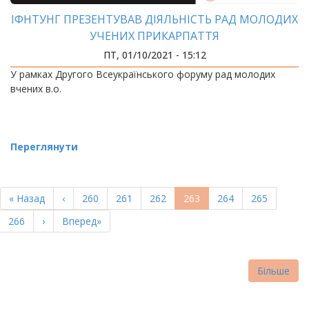
ІФНТУНГ ПРЕЗЕНТУВАВ ДІЯЛЬНІСТЬ РАД МОЛОДИХ
УЧЕНИХ ПРИКАРПАТТЯ
ПТ, 01/10/2021 - 15:12
У рамках Другого Всеукраїнського форуму рад молодих
вчених в.о.
Переглянути
РОЗБИВКА
НА
Перша
« Назад
Попередня
‹
Page
260
Page
261
Page
262
Поточна
263
Page
264
Page
265
СТОРІНКИ
сторінка
сторінка
сторінка
Page
266
Наступна
›
Остання
Вперед»
сторінка
сторінка
Більше