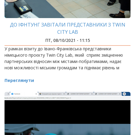
ДО ІФНТУНГ ЗАВІТАЛИ ПРЕДСТАВНИКИ З TWIN
CITY LAB
ПТ, 08/10/2021 - 11:15
У рамках візиту до Івано-Франківська представники
німецького проєкту Twin City Lab, який сприяє зміцненню
партнерських відносин між містами-побратимами, надає
нові можливостi мiським громадам та пiднiмає рiвень м
Переглянути