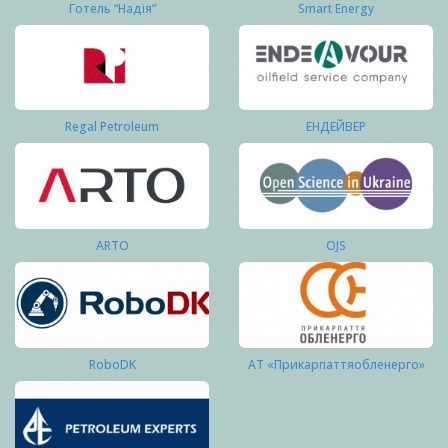
Готель “Надія”
Smart Energy
Regal Petroleum
ЕНДЕЙВЕР
ARTO
OJS
RoboDK
АТ «Прикарпаттяобленерго»