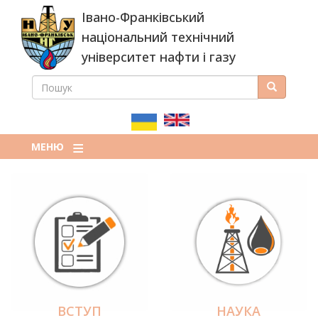
Перейти
Івано-Франківський
до
основного
національний технічний
вмісту
університет нафти і газу
ПОШУК
Пошук
ПОШУКОВА
ФОРМА
МЕНЮ
ВСТУП
НАУКА