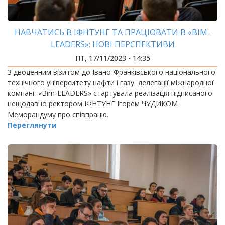
НАВЧАТИСЬ В ІФНТУНГ ТА ПРАЦЮВАТИ В «BIM-
LEADERS»: НОВІ ПЕРСПЕКТИВИ
ПТ, 17/11/2023 - 14:35
З дводенним візитом до Івано-Франківського національного
технічного університету нафти і газу делегації міжнародної
компанії «Bim-LEADERS» стартувала реалізація підписаного
нещодавно ректором ІФНТУНГ Ігорем ЧУДИКОМ
Меморандуму про співпрацю.
Переглянути