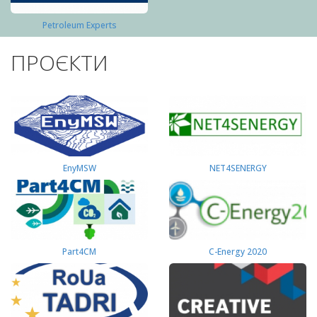
Petroleum Experts
ПРОЄКТИ
EnyMSW
NET4SENERGY
Part4СМ
C-Energy 2020