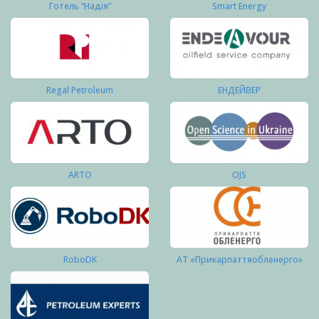
Готель “Надія”
Smart Energy
Regal Petroleum
ЕНДЕЙВЕР
ARTO
OJS
RoboDK
АТ «Прикарпаттяобленерго»