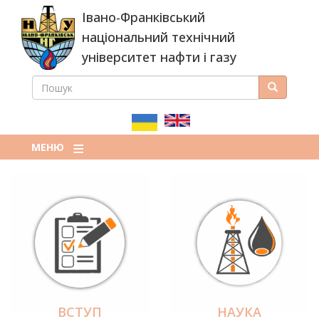
Перейти
Івано-Франківський
до
основного
національний технічний
вмісту
університет нафти і газу
ПОШУК
Пошук
ПОШУКОВА
ФОРМА
МЕНЮ
ВСТУП
НАУКА