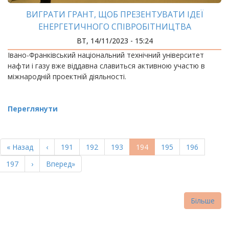
ВИГРАТИ ГРАНТ, ЩОБ ПРЕЗЕНТУВАТИ ІДЕЇ
ЕНЕРГЕТИЧНОГО СПІВРОБІТНИЦТВА
ВТ, 14/11/2023 - 15:24
Івано-Франківський національний технічний університет
нафти і газу вже віддавна славиться активною участю в
міжнародній проектній діяльності.
Переглянути
РОЗБИВКА
НА
Перша
« Назад
Попередня
‹
Page
191
Page
192
Page
193
Поточна
194
Page
195
Page
196
СТОРІНКИ
сторінка
сторінка
сторінка
Page
197
Наступна
›
Остання
Вперед»
сторінка
сторінка
Більше