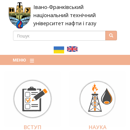
Перейти
Івано-Франківський
до
основного
національний технічний
вмісту
університет нафти і газу
ПОШУК
Пошук
ПОШУКОВА
ФОРМА
МЕНЮ
ВСТУП
НАУКА