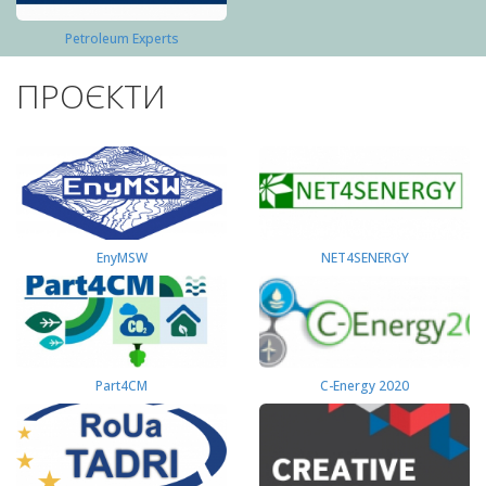
Petroleum Experts
ПРОЄКТИ
EnyMSW
NET4SENERGY
Part4СМ
C-Energy 2020