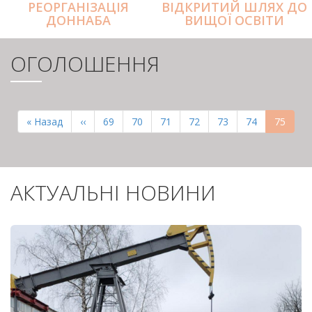
РЕОРГАНІЗАЦІЯ
ВІДКРИТИЙ ШЛЯХ ДО
ДОННАБА
ВИЩОЇ ОСВІТИ
ОГОЛОШЕННЯ
РОЗБИВКА
НА
Перша
« Назад
Попередня
‹‹
Page
69
Page
70
Page
71
Page
72
Page
73
Page
74
Поточн
75
СТОРІНКИ
сторінка
сторінка
сторінк
АКТУАЛЬНІ НОВИНИ