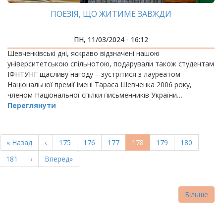
ПОЕЗІЯ, ЩО ЖИТИМЕ ЗАВЖДИ
ПН, 11/03/2024 - 16:12
Шевченківські дні, яскраво відзначені нашою
університетською спільнотою, подарували також студентам
ІФНТУНГ щасливу нагоду – зустрітися з лауреатом
Національної премії імені Тараса Шевченка 2006 року,
членом Національної спілки письменників України…
Переглянути
РОЗБИВКА
НА
Перша
« Назад
Попередня
‹
Page
175
Page
176
Page
177
Поточна
178
Page
179
Page
180
СТОРІНКИ
сторінка
сторінка
сторінка
Page
181
Наступна
›
Остання
Вперед»
сторінка
сторінка
Більше