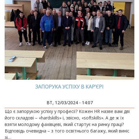
ЗАПОРУКА УСПІХУ В КАР’ЄРІ
ВТ, 12/03/2024 - 14:07
Що є запорукою успіху у професії? Кожен HR назве вам дві
його складові – «hardskills» і, звісно, «softskills». А де ж їх
взяти молодому фахівцеві, який стартує на ринку праці?
Відповідь очевидна – з того освітнього багажу, який виніс
зі…