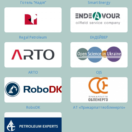
Готель “Надія”
Smart Energy
Regal Petroleum
ЕНДЕЙВЕР
ARTO
OJS
RoboDK
АТ «Прикарпаттяобленерго»