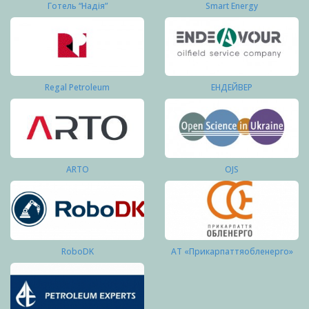
Готель “Надія”
Smart Energy
Regal Petroleum
ЕНДЕЙВЕР
ARTO
OJS
RoboDK
АТ «Прикарпаттяобленерго»