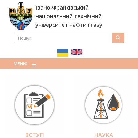
Перейти
Івано-Франківський
до
основного
національний технічний
вмісту
університет нафти і газу
ПОШУК
Пошук
ПОШУКОВА
ФОРМА
МЕНЮ
ВСТУП
НАУКА