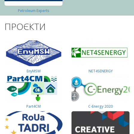
Petroleum Experts
ПРОЄКТИ
EnyMSW
NET4SENERGY
Part4СМ
C-Energy 2020