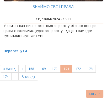
ЗНАЙМО СВОЇ ПРАВА!
СР, 10/04/2024 - 15:33
У рамках навчально-освітнього проєкту «Я знаю все про
права споживача» (куратор проєкту - доцент кафедри
суспільних наук ІФНТУНГ
Переглянути
РОЗБИВКА
НА
Перша
« Назад
Попередня
‹
Page
168
Page
169
Page
170
Поточна
171
Page
172
Page
173
СТОРІНКИ
сторінка
сторінка
сторінка
Page
174
Наступна
›
Остання
Вперед»
сторінка
сторінка
Більше