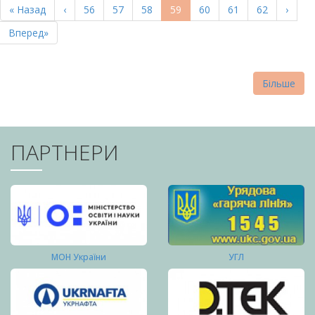
Перша
« Назад
Попередня
‹
Page
56
Page
57
Page
58
Поточна
59
Page
60
Page
61
Page
62
Насту
›
СТОРІНКИ
сторінка
сторінка
сторінка
сторі
Остання
Вперед»
сторінка
Більше
ПАРТНЕРИ
МОН України
УГЛ