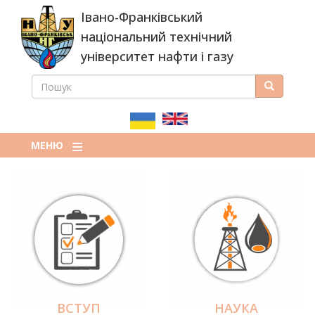
Перейти
Івано-Франківський
до
основного
національний технічний
вмісту
університет нафти і газу
ПОШУК
Пошук
ПОШУКОВА
ФОРМА
МЕНЮ
ВСТУП
НАУКА