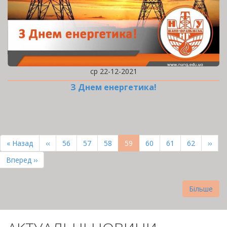
ср 22-12-2021
З Днем енергетика!
РОЗБИВКА
НА
Перша
« Назад
Попередня
‹‹
Page
56
Page
57
Page
58
Поточна
59
Page
60
Page
61
Page
62
Наст
››
СТОРІНКИ
сторінка
сторінка
сторінка
сторі
Остання
Вперед ››
сторінка
Більше