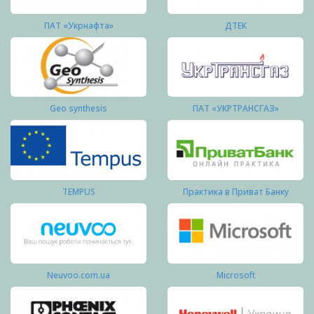
ПАТ «Укрнафта»
ДТЕК
Geo synthesis
ПАТ «УКРТРАНСГАЗ»
TEMPUS
Практика в Приват Банку
Neuvoo.com.ua
Microsoft