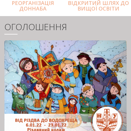
РЕОРГАНІЗАЦІЯ
ВІДКРИТИЙ ШЛЯХ ДО
ДОННАБА
ВИЩОЇ ОСВІТИ
ОГОЛОШЕННЯ