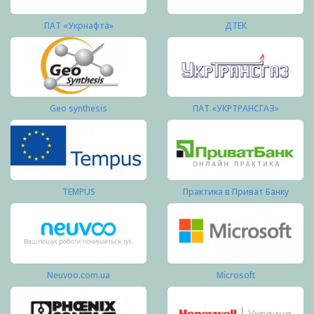
ПАТ «Укрнафта»
ДТЕК
Geo synthesis
ПАТ «УКРТРАНСГАЗ»
TEMPUS
Практика в Приват Банку
Neuvoo.com.ua
Microsoft