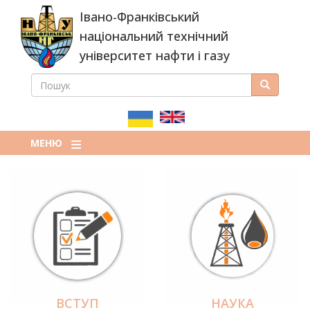
Перейти
Івано-Франківський
до
основного
національний технічний
вмісту
університет нафти і газу
ПОШУК
Пошук
ПОШУКОВА
ФОРМА
МЕНЮ
ВСТУП
НАУКА