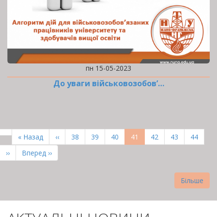
пн 15-05-2023
До уваги військовозобов’…
РОЗБИВКА
НА
Перша
« Назад
Попередня
‹‹
Page
38
Page
39
Page
40
Поточна
41
Page
42
Page
43
Page
44
СТОРІНКИ
сторінка
сторінка
сторінка
Наступна
››
Остання
Вперед ››
сторінка
сторінка
Більше