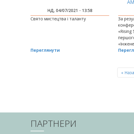
АМ
ЕН
НД, 04/07/2021 - 13:58
Свято мистецтва і таланту
За резу
конфере
«Rising 
першого
«Інжене
Переглянути
енерге
Перегл
отрима
напряму
РОЗБИВКА
НА
Перш
« Наз
СТОРІНКИ
сторін
ПАРТНЕРИ