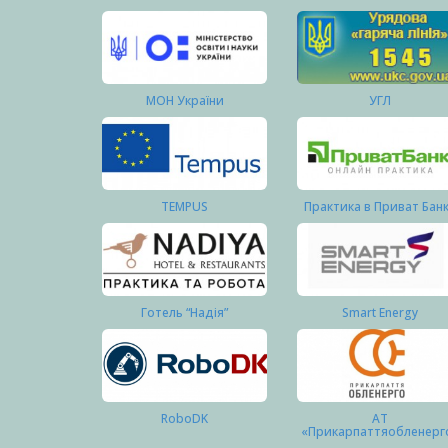
МОН України
УГЛ
TEMPUS
Практика в Приват Бан
Готель “Надія”
Smart Energy
RoboDK
АТ
«Прикарпаттяобленерг