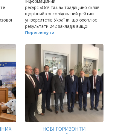
Інформаційний
сте
ресурс «Освіта.ua» традиційно склав
щорічний консолідований рейтинг
азової
університетів України, що охоплює
результати 242 закладів вищої
освіти, відповідно до якого Івано-
Переглянути
Франківський національний технічний
університет
ЧНИХ
НОВІ ГОРИЗОНТИ