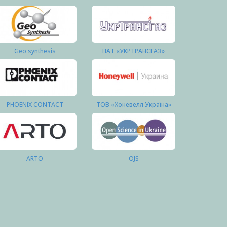
Geo synthesis
ПАТ «УКРТРАНСГАЗ»
PHOENIX CONTACT
ТОВ «Хоневелл Україна»
ARTO
OJS