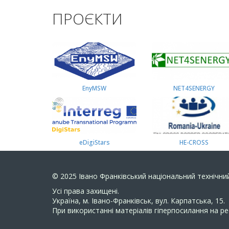
ПРОЄКТИ
EnyMSW
NET4SENERGY
eDigiStars
HE-CROSS
© 2025
Івано Франківський національний технічний
Усi права захищенi.
Україна, м. Івано-Франківськ, вул. Карпатська, 15.
При використанні матеріалів гіперпосилання на ре