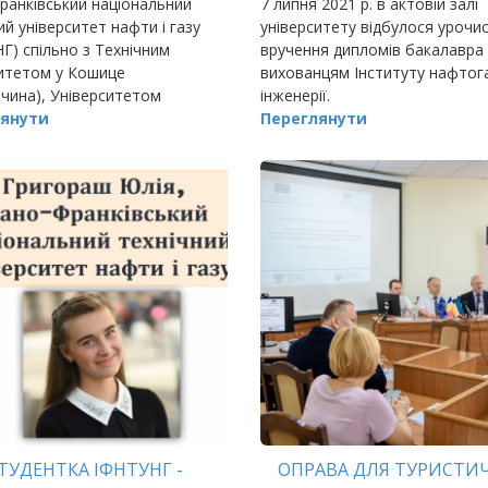
ранківський національний
7 липня 2021 р. в актовій залі
МЕНЕДЖМЕНТУ В
ий університет нафти і газу
університету відбулося урочи
ОМАДСЬКИХ БУДІВЛЯХ
Г) спільно з Технічним
вручення дипломів бакалавра
итетом у Кошице
вихованцям Інституту нафтог
чина), Університетом
інженерії.
ца (Угорщина), Технічним
янути
Переглянути
ситетом Клуж-Напока
ий уні
ТУДЕНТКА ІФНТУНГ -
ОПРАВА ДЛЯ ТУРИСТИ