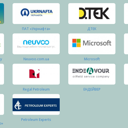
ПАТ «Укрнафта»
ДТЕК
ку
Neuvoo.com.ua
Microsoft
Regal Petroleum
ЕНДЕЙВЕР
Petroleum Experts
о»