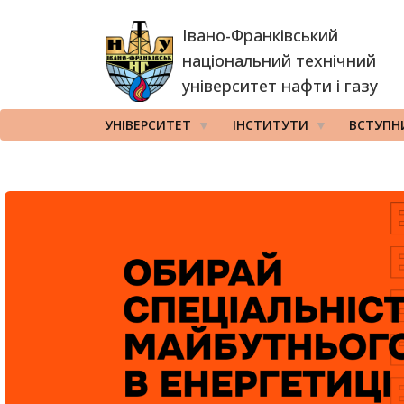
Перейти
Івано-Франківський
до
основного
національний технічний
вмісту
університет нафти і газу
УНІВЕРСИТЕТ
ІНСТИТУТИ
ВСТУПН