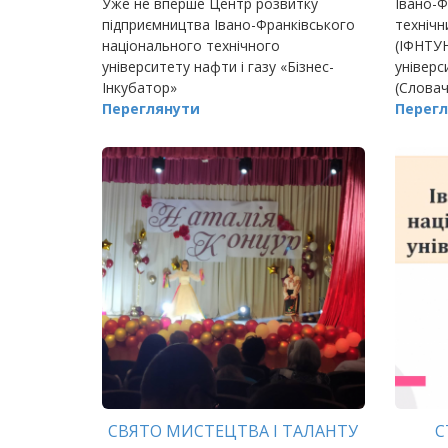
Уже не вперше Центр розвитку
Івано-Ф
підприємництва Івано-Франківського
технічн
ГР
національного технічного
(ІФНТУН
університету нафти і газу «Бізнес-
універс
Інкубатор»
(Словач
Переглянути
Мішколь
Перегл
універ
(Північн
СВЯТО МИСТЕЦТВА І ТАЛАНТУ
С