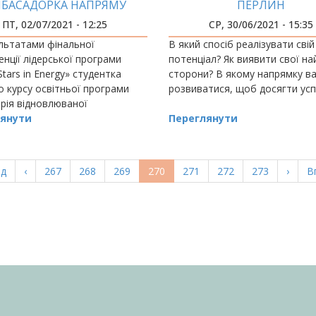
БАСАДОРКА НАПРЯМУ
ПЕРЛИН
ЕРГЕТИКИ У 2021 РОЦІ!
ПТ, 02/07/2021 - 12:25
СР, 30/06/2021 - 15:35
льтатами фінальної
В який спосіб реалізувати свій
нції лідерської програми
потенціал? Як виявити свої на
Stars in Energy» студентка
сторони? В якому напрямку в
 курсу освітньої програми
розвиватися, щоб досягти усп
рія відновлюваної
тики» Юлія Григораш
янути
Переглянути
ла статус амбасадорки
 енергетики у 2021 році.
а
ад
Попередня
‹
Page
267
Page
268
Page
269
Поточна
270
Page
271
Page
272
Page
273
Насту
›
О
В
ка
сторінка
сторінка
сторі
с