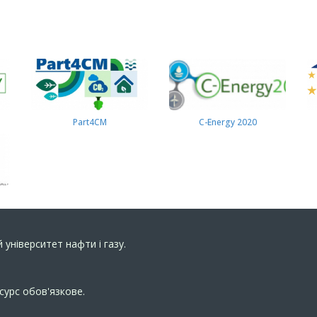
Part4СМ
C-Energy 2020
 університет нафти і газу.
сурс обов'язкове.