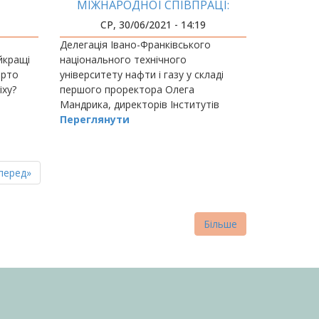
МІЖНАРОДНОЇ СПІВПРАЦІ:
УКРАЇНСЬКО-ПОЛЬСЬКИЙ
СР, 30/06/2021 - 14:19
ВЕКТОР
Делегація Івано-Франківського
йкращі
національного технічного
арто
університету нафти і газу у складі
іху?
першого проректора Олега
Мандрика, директорів Інститутів
Переглянути
пна
стання
перед»
нка
торінка
Більше