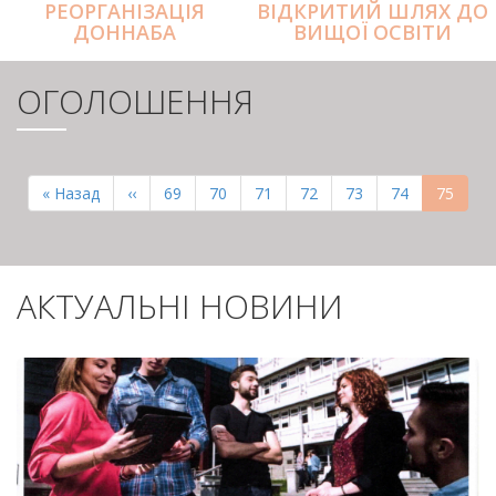
РЕОРГАНІЗАЦІЯ
ВІДКРИТИЙ ШЛЯХ ДО
ДОННАБА
ВИЩОЇ ОСВІТИ
ОГОЛОШЕННЯ
РОЗБИВКА
НА
Перша
« Назад
Попередня
‹‹
Page
69
Page
70
Page
71
Page
72
Page
73
Page
74
Поточн
75
СТОРІНКИ
сторінка
сторінка
сторінк
АКТУАЛЬНІ НОВИНИ