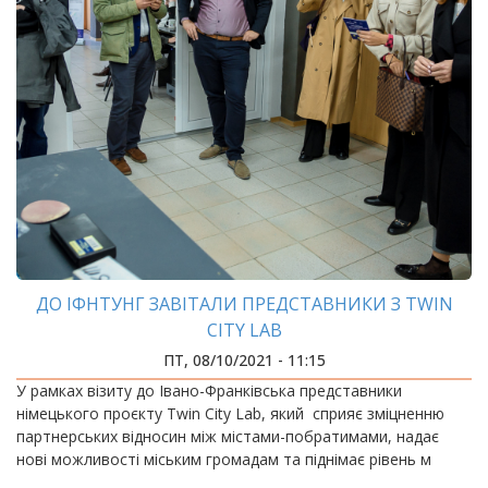
ДО ІФНТУНГ ЗАВІТАЛИ ПРЕДСТАВНИКИ З TWIN
CITY LAB
ПТ, 08/10/2021 - 11:15
У рамках візиту до Івано-Франківська представники
німецького проєкту Twin City Lab, який сприяє зміцненню
партнерських відносин між містами-побратимами, надає
нові можливостi мiським громадам та пiднiмає рiвень м