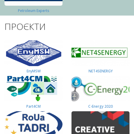
Petroleum Experts
ПРОЄКТИ
EnyMSW
NET4SENERGY
Part4СМ
C-Energy 2020