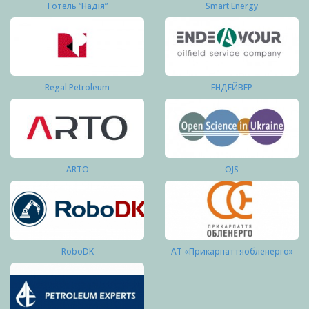
Готель “Надія”
Smart Energy
Regal Petroleum
ЕНДЕЙВЕР
ARTO
OJS
RoboDK
АТ «Прикарпаттяобленерго»