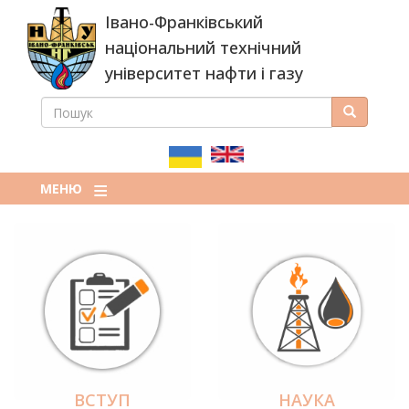
Перейти
Івано-Франківський
до
основного
національний технічний
вмісту
університет нафти і газу
ПОШУК
Пошук
ПОШУКОВА
ФОРМА
МЕНЮ
ВСТУП
НАУКА