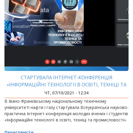
СТАРТУВАЛА ІНТЕРНЕТ-КОНФЕРЕНЦІЯ
«ІНФОРМАЦІЙНІ ТЕХНОЛОГІЇ В ОСВІТІ, ТЕХНІЦІ ТА
ПРОМИСЛОВОСТІ»
ЧТ, 07/10/2021 - 12:34
В Івано-Франківському національному технічному
університеті нафти і газу стартувала Всеукраїнська науково-
практична Інтернет-конференція молодих вчених і студентів
«Інформаційні технології в освіті, техніці та промисловості».
Переглянути