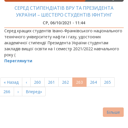
СЕРЕД СТИПЕНДІАТІВ ВРУ ТА ПРЕЗИДЕНТА
УКРАЇНИ – ШЕСТЕРО СТУДЕНТІВ ІФНТУНГ
СР, 06/10/2021 - 11:44
Серед кращих студентів Івано-Франківського національного
технічного університету нафти і газу, удостоєних
академічної стипендії Президента України студентам
закладів вищої освіти на І семестр 2021/2022 навчального
року (
Переглянути
РОЗБИВКА
НА
Перша
« Назад
Попередня
‹
Page
260
Page
261
Page
262
Поточна
263
Page
264
Page
265
СТОРІНКИ
сторінка
сторінка
сторінка
Page
266
Наступна
›
Остання
Вперед»
сторінка
сторінка
Більше