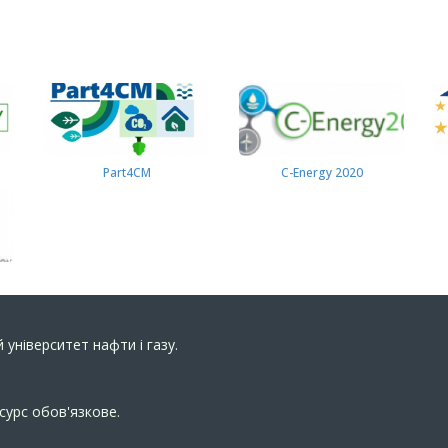
Part4СМ
C-Energy 2020
 університет нафти і газу.
сурс обов'язкове.