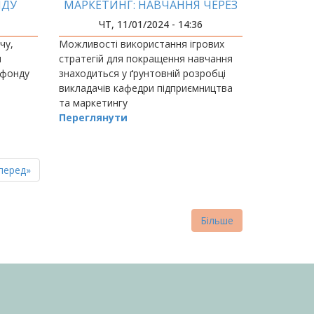
НДУ
МАРКЕТИНГ: НАВЧАННЯ ЧЕРЕЗ
НИ
ГРУ
ЧТ, 11/01/2024 - 14:36
чу,
Можливості використання ігрових
и
стратегій для покращення навчання
 фонду
знаходиться у ґрунтовній розробці
викладачів кафедри підприємництва
та маркетингу
Переглянути
пна
стання
перед»
нка
торінка
Більше