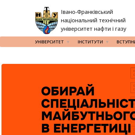
Перейти
Івано-Франківський
до
основного
національний технічний
вмісту
університет нафти і газу
УНІВЕРСИТЕТ
ІНСТИТУТИ
ВСТУПН