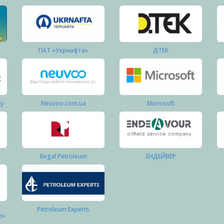
ПАТ «Укрнафта»
ДТЕК
ку
Neuvoo.com.ua
Microsoft
Regal Petroleum
ЕНДЕЙВЕР
Petroleum Experts
о»