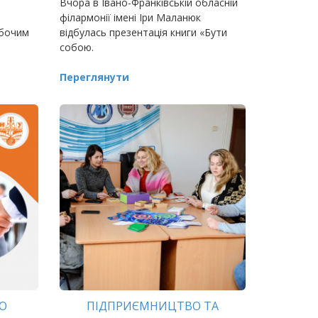
Вчора в Івано-Франківській обласній
філармонії імені Іри Маланюк
обочим
відбулась презентація книги «Бути
собою.
 Юрія
Переглянути
О
ПІДПРИЄМНИЦТВО ТА