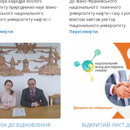
ора кафедри екології
До Івано-Франківського
ету природничих наук Івано-
національного технічного
ського національного
університету нафти і газу з р
ого університету нафти і г
візитом завітав ректор
Національного університету
янути
«Полтавська політехніка імені
Переглянути
Кондратюка»
РОК ДО ВІДНОВЛЕННЯ
ВІДКРИТИЙ ЛИСТ Д