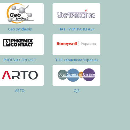
Geo synthesis
ПАТ «УКРТРАНСГАЗ»
PHOENIX CONTACT
ТОВ «Хоневелл Україна»
ARTO
OJS