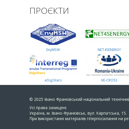
ПРОЄКТИ
EnyMSW
NET4SENERGY
eDigiStars
HE-CROSS
© 2025
Івано Франківський національний технічний
Усi права захищенi.
Україна, м. Івано-Франківськ, вул. Карпатська, 15.
При використанні матеріалів гіперпосилання на ре