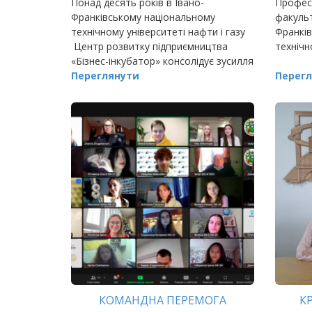
Понад десять років в Івано-
Профес
ГРОМАДИ
Франківському національному
факульт
технічному університеті нафти і газу
Франків
Центр розвитку підприємництва
технічн
«Бізнес-інкубатор» консолідує зусилля
навчально-освітніх закладів, нау
Переглянути
Перегл
КОМАНДНА ПЕРЕМОГА
К