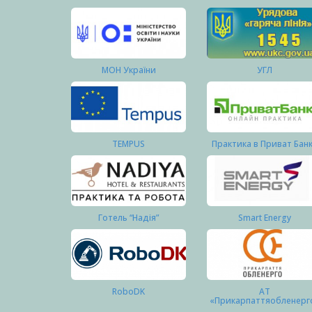
МОН України
УГЛ
TEMPUS
Практика в Приват Бан
Готель “Надія”
Smart Energy
RoboDK
АТ
«Прикарпаттяобленерг