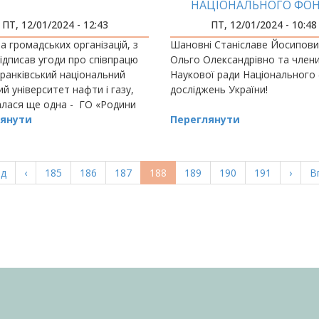
НАЦІОНАЛЬНОГО ФО
ДОСЛІДЖЕНЬ УКРАЇ
ПТ, 12/01/2024 - 12:43
ПТ, 12/01/2024 - 10:48
а громадських організацій, з
Шановні Станіславе Йосипови
ідписав угоди про співпрацю
Ольго Олександрівно та член
ранківський національний
Наукової ради Національного
ий університет нафти і газу,
досліджень України!
лася ще одна - ГО «Родини
х захисників і захисниць Івано-
янути
Переглянути
ська», створена в лютому…
а
ад
Попередня
‹
Page
185
Page
186
Page
187
Поточна
188
Page
189
Page
190
Page
191
Насту
›
О
В
ка
сторінка
сторінка
сторі
с