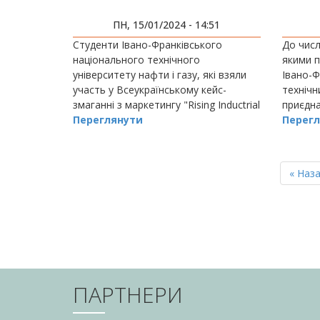
ПН, 15/01/2024 - 14:51
Студенти Івано-Франківського
До числ
національного технічного
якими п
університету нафти і газу, які взяли
Івано-Ф
участь у Всеукраїнському кейс-
технічн
змаганні з маркетингу "Rising Inductrial
приєдна
Marketing Stars" вибороли срібло!
Переглянути
загибли
Перегл
Треба зазначити, що такі кейс-
Франків
змаганн
РОЗБИВКА
НА
Перш
« Наз
СТОРІНКИ
сторін
ПАРТНЕРИ