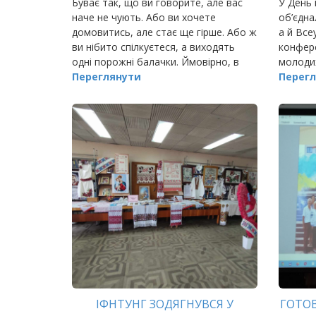
Буває так, що ви говорите, але вас
У День 
наче не чують. Або ви хочете
об’єдна
домовитись, але стає ще гірше. Або ж
а й Все
ви нібито спілкуєтеся, а виходять
конфере
одні порожні балачки. Ймовірно, в
молодих
такі моменти ви пропустили один із
Переглянути
глобаль
Перегл
кроків для налагодження
форми 
ефективної…
ІФНТУНГ ЗОДЯГНУВСЯ У
ГОТО