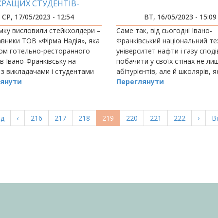
КРАЩИХ СТУДЕНТІВ-
КЛАДАЧІВ ВЖЕ СЬОГОДНІ
СР, 17/05/2023 - 12:54
ВТ, 16/05/2023 - 15:09
мку висловили стейкхолдери –
Саме так, від сьогодні Івано-
вники ТОВ «Фірма Надія», яка
Франківський національний те
ром готельно-ресторанного
університет нафти і газу спод
 в Івано-Франківську на
побачити у своїх стінах не ли
і з викладачами і студентами
абітурієнтів, але й школярів, я
янути
захоплюються природничим н
Переглянути
та технікою.
а
ад
Попередня
‹
Page
216
Page
217
Page
218
Поточна
219
Page
220
Page
221
Page
222
Насту
›
О
В
ка
сторінка
сторінка
сторі
с