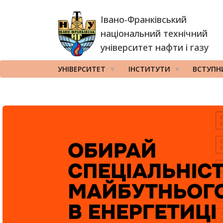
Перейти
Івано-Франківський
до
основного
національний технічний
вмісту
університет нафти і газу
УНІВЕРСИТЕТ
ІНСТИТУТИ
ВСТУПН