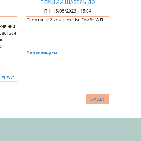
ПЕРШИЙ ЩАБЕЛЬ ДО
ОЛІМПІЙСЬКИХ ЗДОБУТКІВ
ПН, 15/05/2023 - 15:04
Спортивний комплекс ім. Гемби А.П.
хнічний
івається
ше
кі
ауками
Переглянути
пна
стання
перед»
нка
торінка
Більше