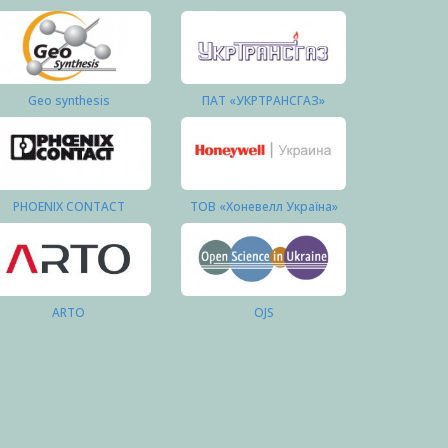
Geo synthesis
ПАТ «УКРТРАНСГАЗ»
PHOENIX CONTACT
ТОВ «Хоневелл Україна»
ARTO
OJS