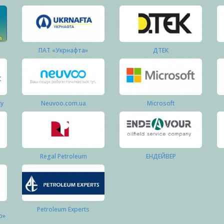
ПАТ «Укрнафта»
ДТЕК
ку
Neuvoo.com.ua
Microsoft
Regal Petroleum
ЕНДЕЙВЕР
Petroleum Experts
о»