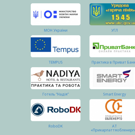
МОН України
УГЛ
TEMPUS
Практика в Приват Бан
Готель “Надія”
Smart Energy
RoboDK
АТ
«Прикарпаттяобленерг