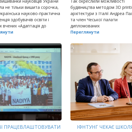
вишиванки науковців України
Так окреслили можливості
ла не тільки вишита сорочка,
будівництва методом 3D printi
українська науково-практична
архітектури з Італії Андреа П
нція здобувачів освіти і
та член Чеської палати
 вчених «Адаптація до
дипломованих
них змін та викликів: нові
янути
Переглянути
економіки, ресурсоефектив
ВІ ПРАЦЕВЛАШТОВУВАТИ
ІФНТУНГ ЧЕКАЄ ШКОЛ