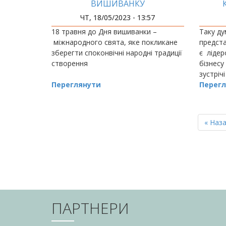
ВИШИВАНКУ
ПЕРЕ
ЧТ, 18/05/2023 - 13:57
18 травня до Дня вишиванки –
Таку ду
міжнародного свята, яке покликане
предста
зберегти споконвічні народні традиції
є ліде
створення
бізнесу
зустріч
Переглянути
&nb
Перегл
РОЗБИВКА
НА
Перш
« Наз
СТОРІНКИ
сторін
ПАРТНЕРИ