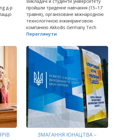
Викладачі й студенти університету
ng д-р
пройшли триденне навчання (15–17
алаццо
травня), організоване міжнародною
технологічною інжиніринговою
компанією Akkodis Germany Tech
Experts GmbH.
Переглянути
ЯРІВ
ЗМАГАННЯ ЮНАЦТВА –