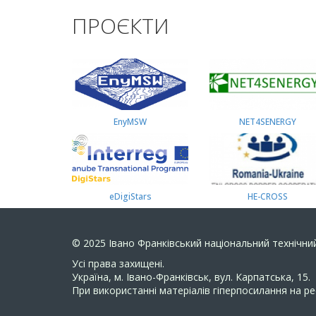
ПРОЄКТИ
EnyMSW
NET4SENERGY
eDigiStars
HE-CROSS
© 2025
Івано Франківський національний технічний
Усi права захищенi.
Україна, м. Івано-Франківськ, вул. Карпатська, 15.
При використанні матеріалів гіперпосилання на ре