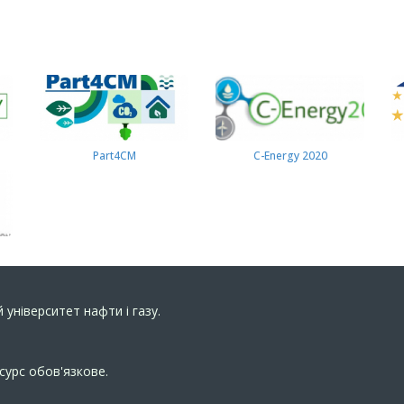
Part4СМ
C-Energy 2020
 університет нафти і газу.
сурс обов'язкове.