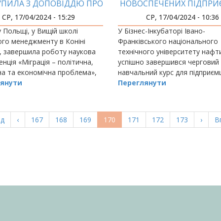
ПИЛА З ДОПОВІДДЮ ПРО
НОВОСПЕЧЕНИХ ПІДПРИ
ШЕНУ МІГРАЦІЮ ПІД ЧАС
У ВІЛЬНЕ ПЛАВАНН
СР, 17/04/2024 - 15:29
СР, 17/04/2024 - 10:36
ВІЙНИ
 Польщі, у Вищій школі
У Бізнес-Інкубаторі Івано-
го менеджменту в Коніні
Франківського національного
, завершила роботу наукова
технічного університету нафти
нція «Міграція – політична,
успішно завершився черговий
на та економічна проблема»,
навчальний курс для підприєм
ала представників багатьох
янути
громади «Успіх у бізнесі», учас
Переглянути
итетів України та Польщі.
якому завдяки підтримці та с
міського голови Івано…
а
ад
Попередня
‹
Page
167
Page
168
Page
169
Поточна
170
Page
171
Page
172
Page
173
Насту
›
О
В
ка
сторінка
сторінка
сторі
с