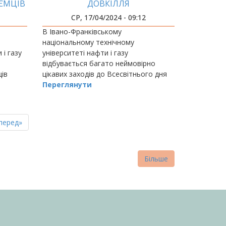
ЄМЦІВ
ДОВКІЛЛЯ
Я
СР, 17/04/2024 - 09:12
В Івано-Франківському
національному технічному
 і газу
університеті нафти і газу
відбувається багато неймовірно
ців
цікавих заходів до Всесвітнього дня
ть в
Землі, який відзначають 22 квітня.
Переглянути
приянню
пна
стання
перед»
нка
торінка
Більше