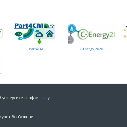
Part4СМ
C-Energy 2020
 університет нафти і газу.
сурс обов'язкове.