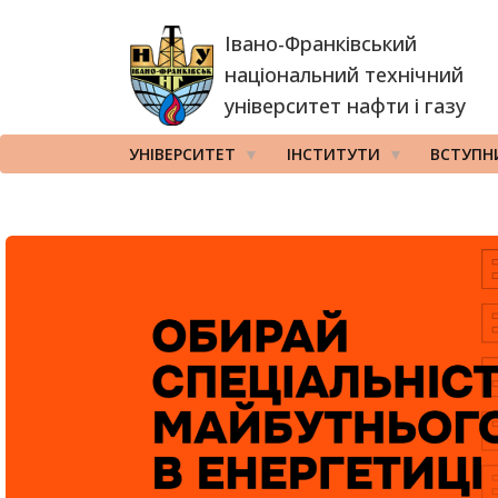
Перейти
Івано-Франківський
до
основного
національний технічний
вмісту
університет нафти і газу
УНІВЕРСИТЕТ
ІНСТИТУТИ
ВСТУПН