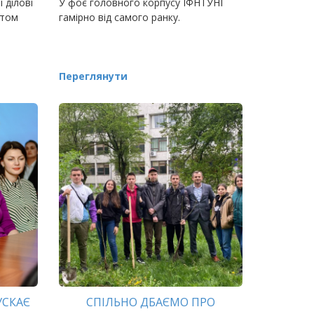
 ділові
У фоє головного корпусу ІФНТУНГ
утом
гамірно від самого ранку.
 і газу
Переглянути
в
УСКАЄ
СПІЛЬНО ДБАЄМО ПРО