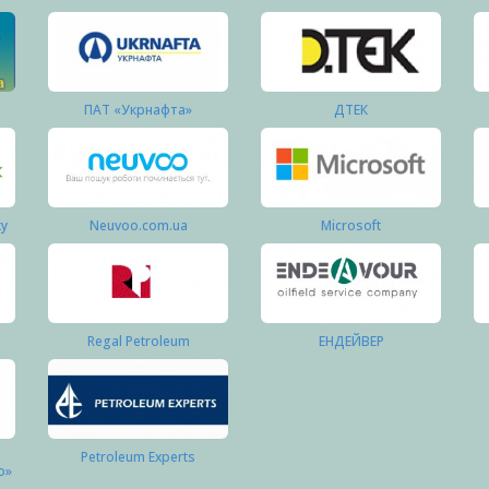
ПАТ «Укрнафта»
ДТЕК
ку
Neuvoo.com.ua
Microsoft
Regal Petroleum
ЕНДЕЙВЕР
Petroleum Experts
о»