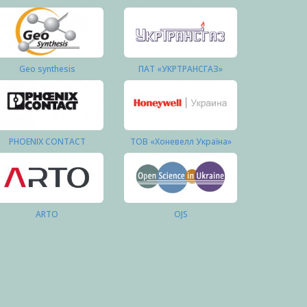
Geo synthesis
ПАТ «УКРТРАНСГАЗ»
PHOENIX CONTACT
ТОВ «Хоневелл Україна»
ARTO
OJS