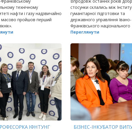
-Франківському
Впродовж останніх років добрі
льному технічному
стосунки склались між Інстит
итеті нафти і газу надзвичайно
гуманітарної підготовки та
і масово пройшов перший
державного управління Івано-
ікнік».
Франківського національного
янути
технічного університету нафти
Переглянути
та Гданською вищою школою 
Ґданську.
РОФЕСОРКА ІФНТУНГ
БІЗНЕС-ІНКУБАТОР ВИП