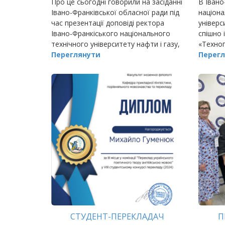
Про це сьогодні говорили на засіданні
В Івано
Івано-Франківської обласної ради під
націона
час презентації доповіді ректора
універс
Івано-Франкіського національного
спішно 
технічного університету нафти і газу,
«Техноп
проф.
Переглянути
Перегл
СТУДЕНТ-ПЕРЕКЛАДАЧ
П