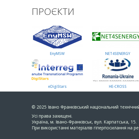
ПРОЄКТИ
EnyMSW
NET4SENERGY
eDigiStars
HE-CROSS
© 2025
Івано Франківський національний технічний
Усi права захищенi.
Україна, м. Івано-Франківськ, вул. Карпатська, 15.
При використанні матеріалів гіперпосилання на ре