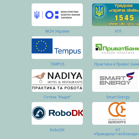
МОН України
УГЛ
TEMPUS
Практика в Приват Бан
Готель “Надія”
Smart Energy
RoboDK
АТ
«Прикарпаттяобленерг