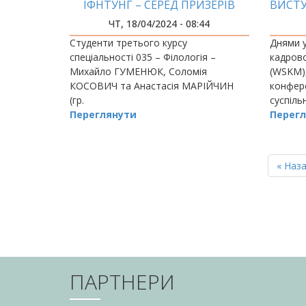
ІФНТУНГ – СЕРЕД ПРИЗЕРІВ
ВИСТУ
МІЖНАРОДНОГО
ВИМУ
ЧТ, 18/04/2024 - 08:44
ПЕРЕКЛАДАЦЬКОГО КОНКУРСУ
Студенти третього курсу
Днями у
спеціальності 035 – Філологія –
кадрово
Михайло ГУМЕНЮК, Соломія
(WSKM)
КОСОВИЧ та Анастасія МАРІЙЧИН
конфере
(гр.
суспіль
Переглянути
що зібр
Перегл
універс
РОЗБИВКА
НА
Перш
« Наз
СТОРІНКИ
сторін
ПАРТНЕРИ