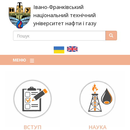
Перейти
Івано-Франківський
до
основного
національний технічний
вмісту
університет нафти і газу
ПОШУК
Пошук
ПОШУКОВА
ФОРМА
МЕНЮ
ВСТУП
НАУКА