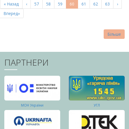
Перша
« Назад
Попередня
‹
Page
57
Page
58
Page
59
Поточна
60
Page
61
Page
62
Page
63
Насту
›
СТОРІНКИ
сторінка
сторінка
сторінка
сторі
Остання
Вперед»
сторінка
Більше
ПАРТНЕРИ
МОН України
УГЛ