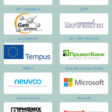
ПАТ «Укрнафта»
ДТЕК
Geo synthesis
ПАТ «УКРТРАНСГАЗ»
TEMPUS
Практика в Приват Банку
Neuvoo.com.ua
Microsoft