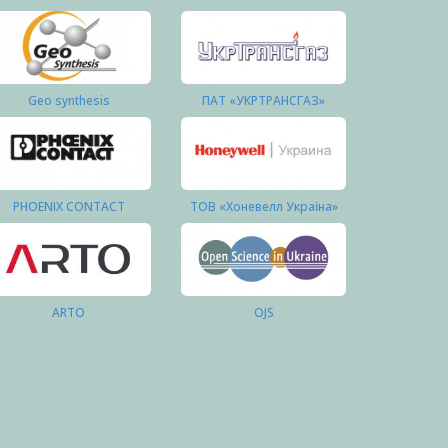
Geo synthesis
ПАТ «УКРТРАНСГАЗ»
PHOENIX CONTACT
ТОВ «Хоневелл Україна»
ARTO
OJS