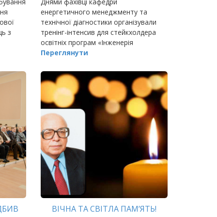
обування
Днями фахівці кафедри
ВІДНОВЛЮВАНОЇ ЕНЕРГЕТИКИ
ння
енергетичного менеджменту та
ової
технічної діагностики організували
ць з
тренінг-інтенсив для стейкхолдера
освітніх програм «Інженерія
відновлюваної енергетики» та
Переглянути
«Енергетичний менеджмент» -
ДБИВ
ВІЧНА ТА СВІТЛА ПАМ’ЯТЬ!