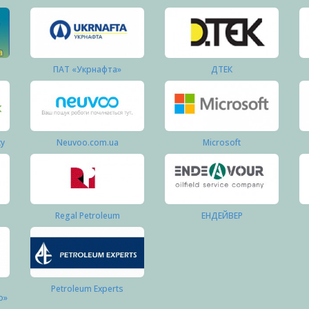
ПАТ «Укрнафта»
ДТЕК
ку
Neuvoo.com.ua
Microsoft
Regal Petroleum
ЕНДЕЙВЕР
Petroleum Experts
о»