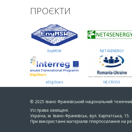
ПРОЄКТИ
EnyMSW
NET4SENERGY
eDigiStars
HE-CROSS
© 2025
Івано Франківський національний технічний
Усi права захищенi.
Україна, м. Івано-Франківськ, вул. Карпатська, 15.
При використанні матеріалів гіперпосилання на ре