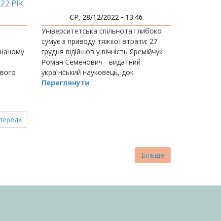
22 РІК
СР, 28/12/2022 - 13:46
Університетська спільнота глибоко
сумує з приводу тяжкої втрати: 27
мішаному
грудня відійшов у вічність Яремійчук
Роман Семенович - видатний
ового
український науковець, док
Переглянути
пна
стання
перед»
нка
торінка
Більше