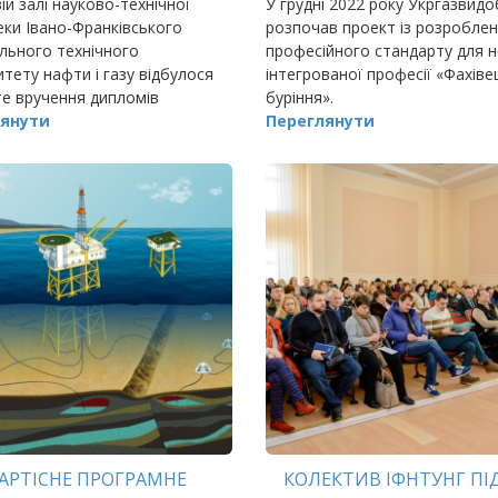
ій залі науково-технічної
У грудні 2022 року Укргазвид
еки Івано-Франківського
розпочав проект із розробле
льного технічного
професійного стандарту для н
итету нафти і газу відбулося
інтегрованої професії «Фахіве
е вручення дипломів
буріння».
ам Інститут архітектури,
янути
Переглянути
цтва та енергетики ІФНТУНГ
АРТІСНЕ ПРОГРАМНЕ
КОЛЕКТИВ ІФНТУНГ ПІ