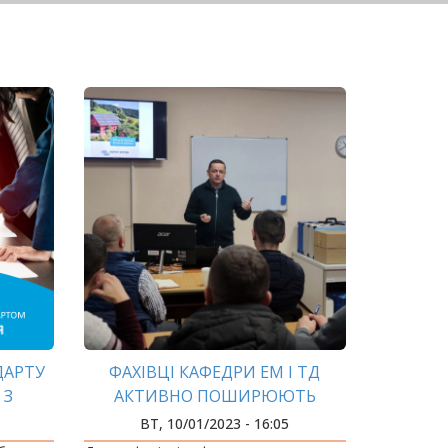
ДАРТУ
ФАХІВЦІ КАФЕДРИ ЕМ І ТД
 З
АКТИВНО ПОШИРЮЮТЬ
ХІВЦІ
ПРАКТИЧНІ ЗНАННЯ З
ВТ, 10/01/2023 - 16:05
ЕНЕРГОЕФЕКТИВНОСТІ Й