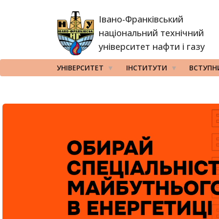
Перейти
Івано-Франківський
до
основного
національний технічний
вмісту
університет нафти і газу
УНІВЕРСИТЕТ
ІНСТИТУТИ
ВСТУПН