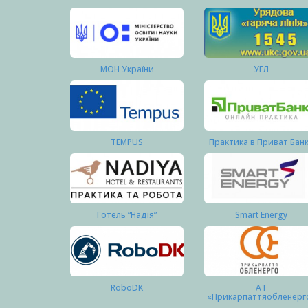
МОН України
УГЛ
TEMPUS
Практика в Приват Бан
Готель “Надія”
Smart Energy
RoboDK
АТ
«Прикарпаттяобленерг