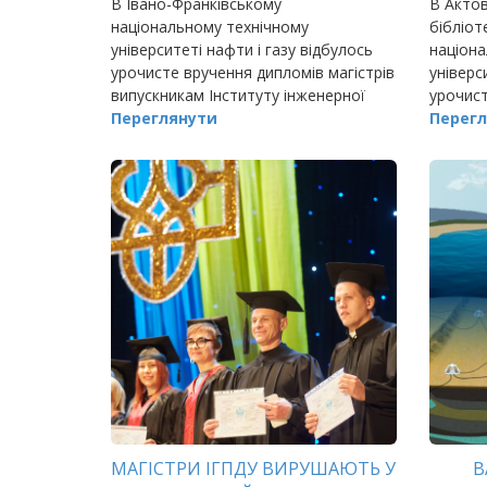
В Івано-Франківському
В Актов
національному технічному
бібліот
університеті нафти і газу відбулось
націона
урочисте вручення дипломів магістрів
універс
випускникам Інституту інженерної
урочист
механіки.
Переглянути
магістр
Перегл
будівни
(ІАБЕ
МАГІСТРИ ІГПДУ ВИРУШАЮТЬ У
В