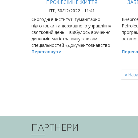
ПРОФЕСІЙНЕ ЖИТТЯ
ЗАБ
EXP
ПТ, 30/12/2022 - 11:41
Сьогодні в Інституті гуманітарної
Вчерго
підготовки та державного управління
Petrole
святковий день – відбулось вручення
програм
дипломів магістра випускникам
встано
спеціальностей «Документознавство
та інформаційна діяльність»,
Переглянути
Перегл
«Публічне упра
РОЗБИВКА
НА
Перш
« Наз
СТОРІНКИ
сторін
ПАРТНЕРИ