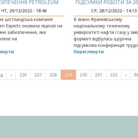
ЕЗПЕЧЕННЯ PETROLEUM
ПІДСУМКИ РОБОТИ ЗА 20
ERTS ПРАЦЮЄ НА ЯКІСНУ
ЧТ, 29/12/2022 - 18:46
СР, 28/12/2022 - 14:13
ОСВІТУ В ІФНТУНГ
ве шотландська компанія
В Івано-Франківському
um Experts оновила ліцензії на
національному технічному
не забезпечення, яке
університеті нафти і газу у з
влене на
форматі відбулась щорічна
підсумкова конференція труд
янути
колективу за участі голови
Переглянути
Наглядової ради університету
а
ад
Попередня
‹
Page
226
Page
227
Page
228
Поточна
229
Page
230
Page
231
Page
232
Насту
›
О
В
ка
сторінка
сторінка
сторі
с