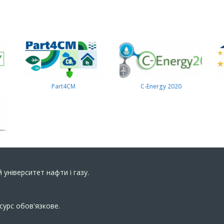
Part4СМ
C-Energy 2020
 університет нафти і газу.
сурс обов'язкове.