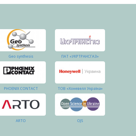
Geo synthesis
ПАТ «УКРТРАНСГАЗ»
PHOENIX CONTACT
ТОВ «Хоневелл Україна»
ARTO
OJS