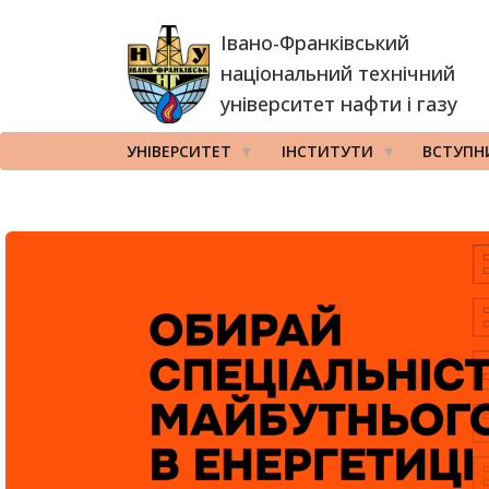
Перейти
Івано-Франківський
до
основного
національний технічний
вмісту
університет нафти і газу
УНІВЕРСИТЕТ
ІНСТИТУТИ
ВСТУПН