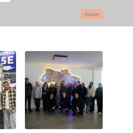
нка
Більше