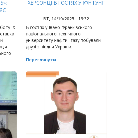
5»:
ХЕРСОНЦІ В ГОСТЯХ У ІФНТУНГ
ЯЄ
АУКУ
ВТ, 14/10/2025 - 13:32
боту IX
В гостях у Івано-Франківського
иставка
національного технічного
ій
університету нафти і газу побували
ація
друзі з півдня України.
ьного
і газу.
Переглянути