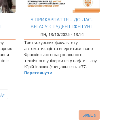
З
З ПРИКАРПАТТЯ – ДО ЛАС-
М-
ВЕГАСУ: СТУДЕНТ ІФНТУНГ
ВИРУШАЄ НА CES 2026
ПН, 13/10/2025 - 13:14
ну
Третьокурсник факультету
нарних
автоматизації та енергетики Івано-
нання
Франківського національного
ів із
технічного університету нафти і газу
Юрій Іванюк (спеціальність «G7-
Автоматизація
Переглянути
ня
д»
нка
Більше