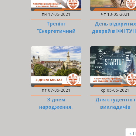
пн 17-05-2021
чт 13-05-2021
Тренінг
День відкритих
"Енергетичний
дверей в ІФНТУН
менеджмент у
громадських…
пт 07-05-2021
ср 05-05-2021
З днем
Для студентів і
народження,
викладачів
Івано-Франківськ!
РОЗБИВКА
НА
Пе
« 
СТОРІНКИ