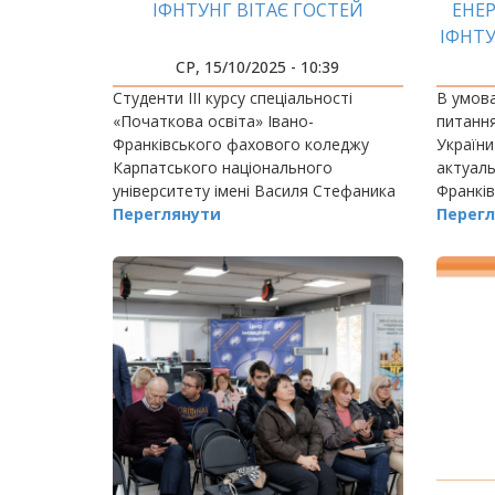
ІФНТУНГ ВІТАЄ ГОСТЕЙ
ЕНЕР
ІФНТ
З 
СР, 15/10/2025 - 10:39
Студенти ІІІ курсу спеціальності
В умова
«Початкова освіта» Івано-
питання
Франківського фахового коледжу
України
Карпатського національного
актуаль
університету імені Василя Стефаника
Франків
(куратор Катерина Гоцуляк) відвідали
Переглянути
технічн
Перегл
Геологічний музей Івано-
вкотре 
Франківського національного…
здатна 
рішенн