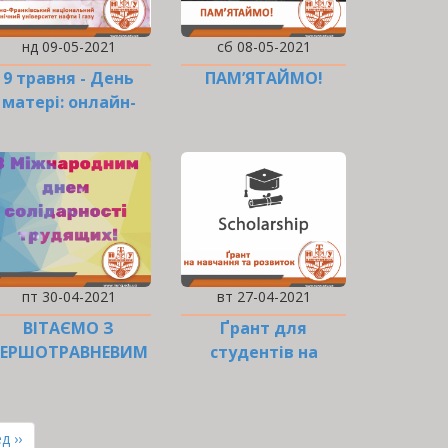
нд 09-05-2021
сб 08-05-2021
9 травня - День
ПАМ’ЯТАЙМО!
матері: онлайн-
челендж
пт 30-04-2021
вт 27-04-2021
ВІТАЄМО З
Ґрант для
ПЕРШОТРАВНЕВИМ
студентів на
СВЯТОМ!
навчання та
розвиток
ння
д ››