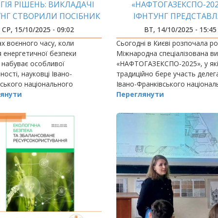
ГІЯ РІШЕНЬ: ВИКЛАДАЧІ
«НАФТОГАЗЕКСПО-202
УНГ СТВОРИЛИ ПОСІБНИК
ІФНТУНГ ПРЕДСТАВЛ
МОНТАЖУ АВТОНОМНИХ
ГАЛУЗЕВУ ОСВІТУ Й Н
СР, 15/10/2025 - 09:02
ВТ, 14/10/2025 - 15:45
ЗАРЯДНИХ СТАНЦІЙ
х воєнного часу, коли
Сьогодні в Києві розпочала ро
 енергетичної безпеки
Міжнародна спеціалізована в
 набуває особливої
«НАФТОГАЗЕКСПО-2025», у як
ності, науковці Івано-
традиційно бере участь делег
ського національного
Івано-Франківського націонал
ого університету нафти і газу
янути
технічного університету нафти 
Переглянути
доводять: українська наука
пропонувати реальні
я…