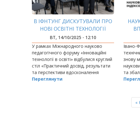
В ІФНТУНГ ДИСКУТУВАЛИ ПРО
НАУ
НОВІ ОСВІТНІ ТЕХНОЛОГІЇ
ВП
ПР
ВТ, 14/10/2025 - 12:10
У рамках Міжнародного науково
Івано-Ф
педагогічного форуму «Інноваційні
технічн
технології в освіті» відбулися круглий
знову м
стіл «Практичний досвід, результати
наукови
та перспективи вдосконалення
та зба
освітнього процесу через
Переглянути
ресурс
Перегл
впровадження сучасних інноваційних
історії
технологій навчання»…
Scopus –
РОЗБИВКА
НА
П
« 
СТОРІНКИ
ст