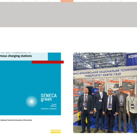
рінка
сторінка
сторінка
сторінка
сторі