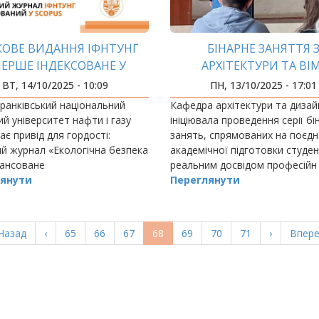
КОВЕ ВИДАННЯ ІФНТУНГ
БІНАРНЕ ЗАНЯТТЯ 
ЕРШЕ ІНДЕКСОВАНЕ У
АРХІТЕКТУРИ ТА ВІ
ЕСТИЖНІЙ БАЗІ ДАНИХ
ТЕХНОЛОГІЙ
ВТ, 14/10/2025 - 10:09
ПН, 13/10/2025 - 17:01
ранківський національний
Кафедра архітектури та дизай
ий університет нафти і газу
ініціювала проведення серії бі
ає привід для гордості:
занять, спрямованих на поєд
й журнал «Екологічна безпека
академічної підготовки студент
лансоване
реальним досвідом професійн
окористування» вперше в
янути
Переглянути
 університету індексований у
 одній і
ерша
Назад
Попередня
‹
Page
65
Page
66
Page
67
Поточна
68
Page
69
Page
70
Page
71
Наступна
›
Остан
Впере
орінка
сторінка
сторінка
сторінка
сторі