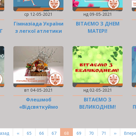
ср 12-05-2021
нд 09-05-2021
Гімназіада України
ВІТАЄМО З ДНЕМ
Г
з легкої атлетики
МАТЕРІ!
вт 04-05-2021
нд 02-05-2021
Флешмоб
ВІТАЄМО З
«Відсвяткуймо
ВЕЛИКОДНЕМ!
Великдень разом!»
рша
Назад
Попередня
‹‹
Page
65
Page
66
Page
67
Поточна
68
Page
69
Page
70
Page
71
Наступна
››
Оста
Впере