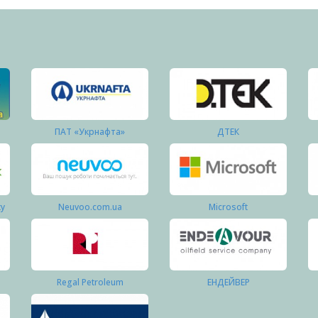
ПАТ «Укрнафта»
ДТЕК
ку
Neuvoo.com.ua
Microsoft
Regal Petroleum
ЕНДЕЙВЕР