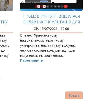
Р
IT4SEE: В ІФНТУНГ ВІДБУЛАСЯ
ИТКУ
ОНЛАЙН-КОНСУЛЬТАЦІЯ ДЛЯ
ВСТУПНИКІВ
СР, 15/07/2026 - 10:00
ний
В Івано-Франківському
 газу
національному технічному
асного
університеті нафти і газу відбулася
 до
чергова онлайн-консультація для
витку
вступників, які зацікавилися
гічних
англомовною магістерською
Переглянути
програмою «Інформаційні технології
для сталого розвитку енергетики»
(IT4SEE).
Більше