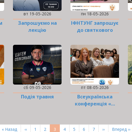
вт 19-05-2026
пн 18-05-2026
м
Запрошуємо на
ІФНТУНГ запрошує
лекцію
до святкового
флешмобу!
сб 09-05-2026
пт 08-05-2026
Подія травня
Всеукраїнська
конференція «…
Перша
« Назад
Попередня
‹‹
Page
1
Page
2
Поточна
3
Page
4
Page
5
Page
6
Page
7
Наступна
››
Остання
Вперед ››