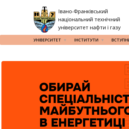
Перейти
Івано-Франківський
до
основного
національний технічний
вмісту
університет нафти і газу
УНІВЕРСИТЕТ
ІНСТИТУТИ
ВСТУПН