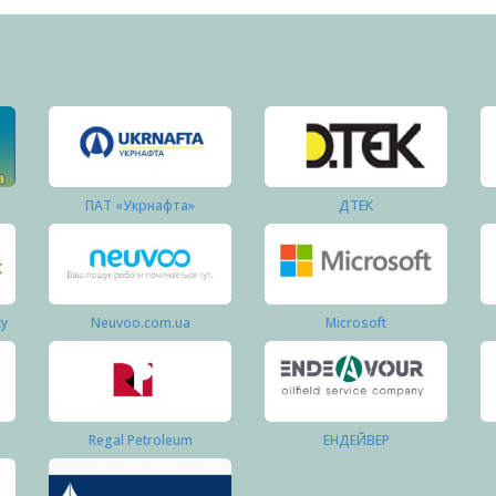
ПАТ «Укрнафта»
ДТЕК
ку
Neuvoo.com.ua
Microsoft
Regal Petroleum
ЕНДЕЙВЕР