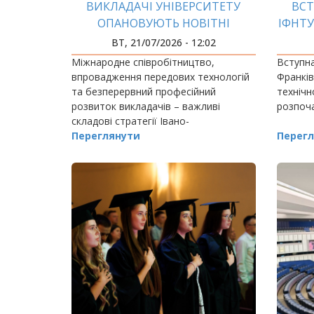
ВИКЛАДАЧІ УНІВЕРСИТЕТУ
ВСТ
ОПАНОВУЮТЬ НОВІТНІ
ІФНТУ
ТЕХНОЛОГІЇ
БЛИС
ВТ, 21/07/2026 - 12:02
Міжнародне співробітництво,
Вступна
впровадження передових технологій
Франкі
та безперервний професійний
технічн
розвиток викладачів – важливі
розпоча
складові стратегії Івано-
Франківського національного
Переглянути
Перегл
технічного університету нафти і газу.