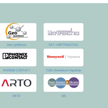
Geo synthesis
ПАТ «УКРТРАНСГАЗ»
PHOENIX CONTACT
ТОВ «Хоневелл Україна»
ARTO
OJS