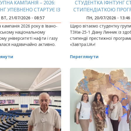
УПНА КАМПАНІЯ – 2026:
СТУДЕНТКА ІФНТУНГ С
НГ УПЕВНЕНО СТАРТУЄ ІЗ
СТИПЕНДІАТКОЮ ПРОГ
КУЧИМИ РЕЗУЛЬТАТАМИ!
«ЗАВТРА.UA»
ВТ, 21/07/2026 - 08:57
ПН, 20/07/2026 - 13:46
 кампанія 2026 року в Івано-
Щиро вітаємо студентку груп
вському національному
ТЗКм-25-1 Діану Линник із зд
ому університеті нафти і газу
стипендії престижної програм
лася надзвичайно активно.
«Завтра.UA»!
янути
Переглянути