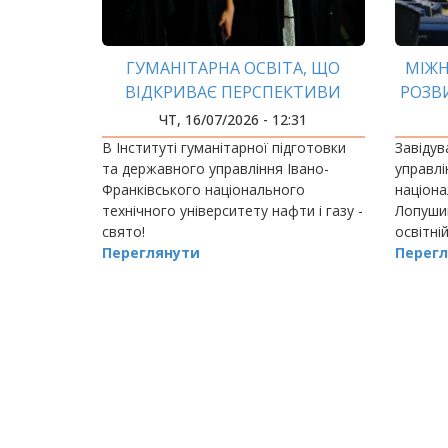
ГУМАНІТАРНА ОСВІТА, ЩО
МІЖН
ВІДКРИВАЄ ПЕРСПЕКТИВИ
РОЗВ
ЧТ, 16/07/2026 - 12:31
В Інституті гуманітарної підготовки
Завідув
та державного управління Івано-
управлі
Франківського національного
націона
технічного університету нафти і газу -
Лопушин
свято!
освітні
Переглянути
освітні
Перегл
"Україн
проход
РОЗБИВКА
НА
СТОРІНКИ