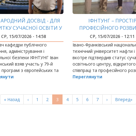
АРОДНИЙ ДОСВІД - ДЛЯ
ІФНТУНГ – ПРОСТІ
ИТКУ СУЧАСНОЇ ОСВІТИ У
ПРОФЕСІЙНОГО РОЗВ
СФЕРІ ПУБЛІЧНОГО
ПЕДАГОГІВ
СР, 15/07/2026 - 14:58
СР, 15/07/2026 - 12:11
УПРАВЛІННЯ
ач кафедри публічного
Івано-Франківський національ
ння, адміністрування і
технічний університет нафти і
льної безпеки ІФНТУНГ Іван
вкотре підтвердив статус суч
ський взяв участь у 79-й
освітнього центру, відкритого
й програмі з європейських та
співпраці та професійного роз
х студій, що організована НУО
янути
педагогічних і науково-педаго
Переглянути
а в Європі" (Франція) та
працівників.
ила з 30…
Перша
« Назад
Попередня
‹
Page
1
Page
2
Поточна
3
Page
4
Page
5
Page
6
Page
7
Наступна
›
Остання
Вперед»
сторінка
сторінка
сторінка
сторінка
сторінка