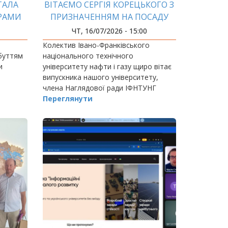
ТАЛА
ВІТАЄМО СЕРГІЯ КОРЕЦЬКОГО З
РАМИ
ПРИЗНАЧЕННЯМ НА ПОСАДУ
ПРЕМ'ЄР-МІНІСТРА УКРАЇНИ!
ЧТ, 16/07/2026 - 15:00
и
Колектив Івано-Франківського
обуттям
національного технічного
и
університету нафти і газу щиро вітає
випускника нашого університету,
члена Наглядової ради ІФНТУНГ
Сергія Корецького з призначенням на
Переглянути
посаду Прем'єр-міністра України.