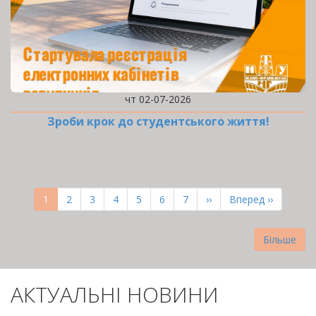
чт 02-07-2026
Зроби крок до студентського життя!
РОЗБИВКА
НА
Поточна
1
Page
2
Page
3
Page
4
Page
5
Page
6
Page
7
Наступна
››
Остання
Вперед ››
СТОРІНКИ
сторінка
сторінка
сторінка
Більше
АКТУАЛЬНІ НОВИНИ