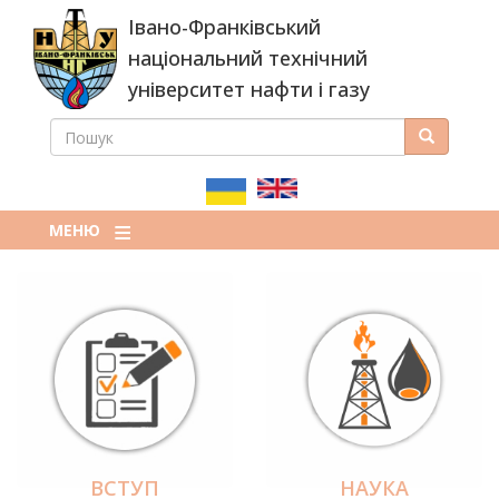
Перейти
Івано-Франківський
до
основного
національний технічний
вмісту
університет нафти і газу
ПОШУК
Пошук
ПОШУКОВА
ФОРМА
МЕНЮ
ВСТУП
НАУКА