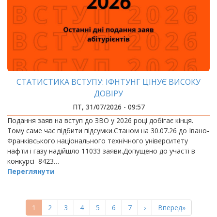
СТАТИСТИКА ВСТУПУ: ІФНТУНГ ЦІНУЄ ВИСОКУ
ДОВІРУ
ПТ, 31/07/2026 - 09:57
Подання заяв на вступ до ЗВО у 2026 році добігає кінця.
Тому саме час підбити підсумки.Станом на 30.07.26 до Івано-
Франківського національного технічного університету
нафти і газу надійшло 11033 заяви.Допущено до участі в
конкурсі 8423…
Переглянути
РОЗБИВКА
НА
Поточна
1
Page
2
Page
3
Page
4
Page
5
Page
6
Page
7
Наступна
›
Остання
Вперед»
СТОРІНКИ
сторінка
сторінка
сторінка