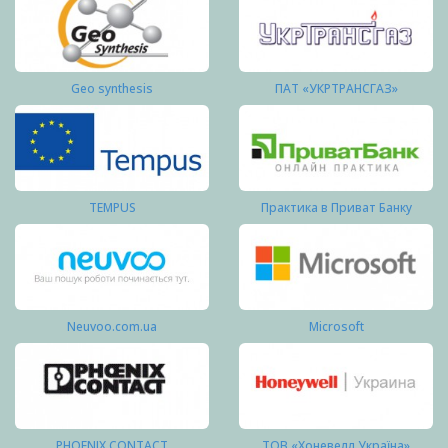
Geo synthesis
ПАТ «УКРТРАНСГАЗ»
TEMPUS
Практика в Приват Банку
Neuvoo.com.ua
Microsoft
PHOENIX CONTACT
ТОВ «Хоневелл Україна»