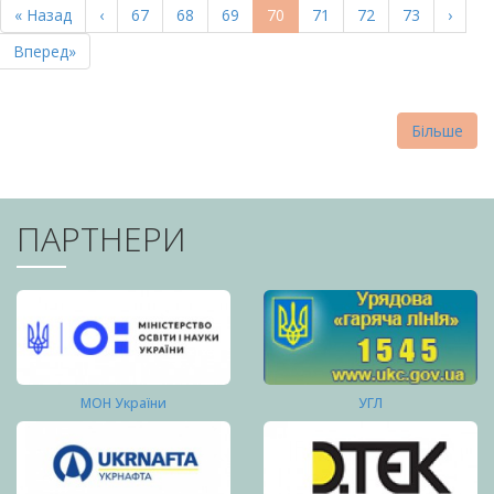
Перша
« Назад
Попередня
‹
Page
67
Page
68
Page
69
Поточна
70
Page
71
Page
72
Page
73
Насту
›
СТОРІНКИ
сторінка
сторінка
сторінка
сторі
Остання
Вперед»
сторінка
Більше
ПАРТНЕРИ
МОН України
УГЛ