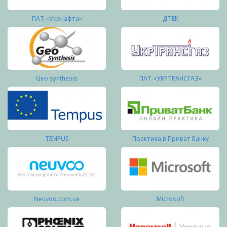
ПАТ «Укрнафта»
ДТЕК
Geo synthesis
ПАТ «УКРТРАНСГАЗ»
TEMPUS
Практика в Приват Банку
Neuvoo.com.ua
Microsoft