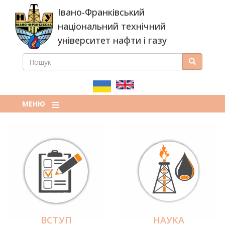
Перейти
Івано-Франківський
до
основного
національний технічний
вмісту
університет нафти і газу
ПОШУК
Пошук
ПОШУКОВА
ФОРМА
МЕНЮ
ВСТУП
НАУКА