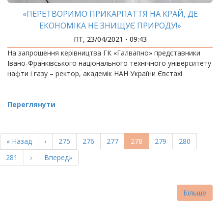
«ПЕРЕТВОРИМО ПРИКАРПАТТЯ НА КРАЙ, ДЕ
ЕКОНОМІКА НЕ ЗНИЩУЄ ПРИРОДУ!»
ПТ, 23/04/2021 - 09:43
На запрошення керівництва ГК «Галвапно» представники
Івано-Франківського національного технічного університету
нафти і газу – ректор, академік НАН України Євстахі
Переглянути
РОЗБИВКА
НА
Перша
« Назад
Попередня
‹
Page
275
Page
276
Page
277
Поточна
278
Page
279
Page
280
СТОРІНКИ
сторінка
сторінка
сторінка
Page
281
Наступна
›
Остання
Вперед»
сторінка
сторінка
Більше