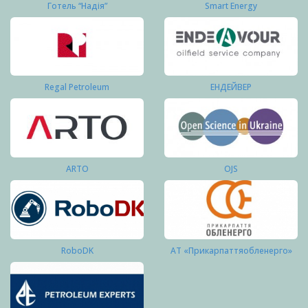
Готель “Надія”
Smart Energy
Regal Petroleum
ЕНДЕЙВЕР
ARTO
OJS
RoboDK
АТ «Прикарпаттяобленерго»