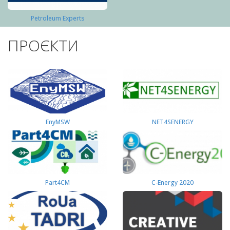
Petroleum Experts
ПРОЄКТИ
EnyMSW
NET4SENERGY
Part4СМ
C-Energy 2020