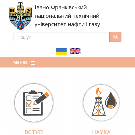
Перейти
Івано-Франківський
до
основного
національний технічний
вмісту
університет нафти і газу
ПОШУК
Пошук
ПОШУКОВА
ФОРМА
МЕНЮ
ВСТУП
НАУКА