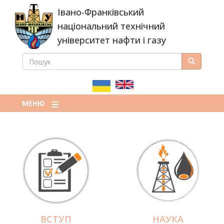
Перейти
Івано-Франківський
до
основного
національний технічний
вмісту
університет нафти і газу
ПОШУК
Пошук
ПОШУКОВА
ФОРМА
МЕНЮ
ВСТУП
НАУКА