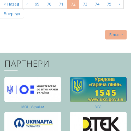
Перша
« Назад
Попередня
‹
Page
69
Page
70
Page
71
Поточна
72
Page
73
Page
74
Page
75
Насту
›
СТОРІНКИ
сторінка
сторінка
сторінка
сторі
Остання
Вперед»
сторінка
Більше
ПАРТНЕРИ
МОН України
УГЛ