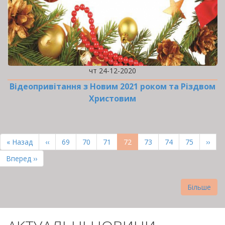
чт 24-12-2020
Відеопривітання з Новим 2021 роком та Різдвом
Христовим
РОЗБИВКА
НА
Перша
« Назад
Попередня
‹‹
Page
69
Page
70
Page
71
Поточна
72
Page
73
Page
74
Page
75
Наст
››
СТОРІНКИ
сторінка
сторінка
сторінка
сторі
Остання
Вперед ››
сторінка
Більше