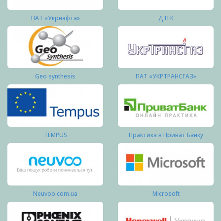
ПАТ «Укрнафта»
ДТЕК
Geo synthesis
ПАТ «УКРТРАНСГАЗ»
TEMPUS
Практика в Приват Банку
Neuvoo.com.ua
Microsoft