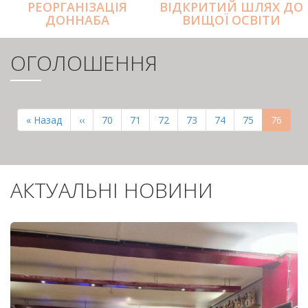
РЕОРГАНІЗАЦІЯ
ВІДКРИТИЙ ШЛЯХ ДО
ДОННАБА
ВИЩОЇ ОСВІТИ
ОГОЛОШЕННЯ
РОЗБИВКА
НА
Перша
« Назад
Попередня
‹‹
Page
70
Page
71
Page
72
Page
73
Page
74
Page
75
Поточн
76
СТОРІНКИ
сторінка
сторінка
сторінк
АКТУАЛЬНІ НОВИНИ