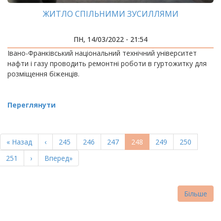
ЖИТЛО СПІЛЬНИМИ ЗУСИЛЛЯМИ
ПН, 14/03/2022 - 21:54
Івано-Франківський національний технічний університет
нафти і газу проводить ремонтні роботи в гуртожитку для
розміщення біженців.
Переглянути
РОЗБИВКА
НА
Перша
« Назад
Попередня
‹
Page
245
Page
246
Page
247
Поточна
248
Page
249
Page
250
СТОРІНКИ
сторінка
сторінка
сторінка
Page
251
Наступна
›
Остання
Вперед»
сторінка
сторінка
Більше