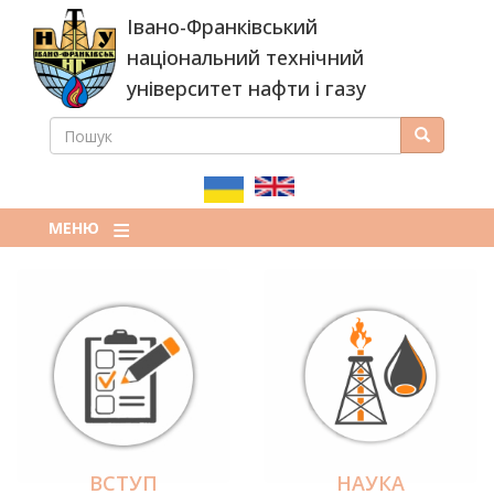
Перейти
Івано-Франківський
до
основного
національний технічний
вмісту
університет нафти і газу
ПОШУК
Пошук
ПОШУКОВА
ФОРМА
МЕНЮ
ВСТУП
НАУКА