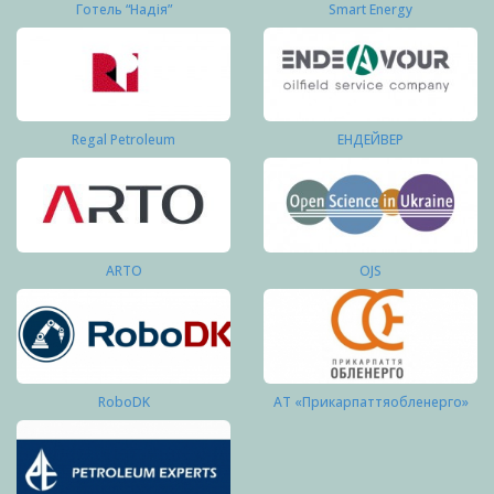
Готель “Надія”
Smart Energy
Regal Petroleum
ЕНДЕЙВЕР
ARTO
OJS
RoboDK
АТ «Прикарпаттяобленерго»