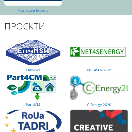
Petroleum Experts
ПРОЄКТИ
EnyMSW
NET4SENERGY
Part4СМ
C-Energy 2020