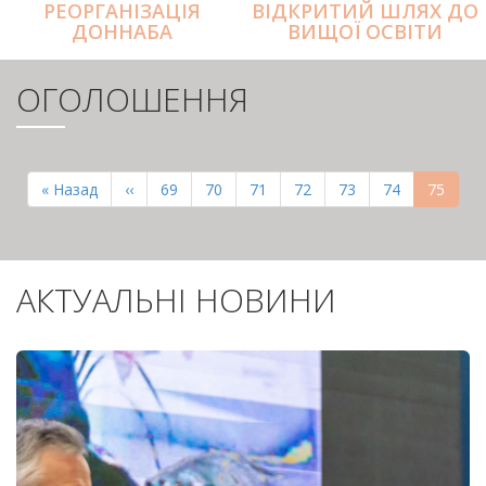
РЕОРГАНІЗАЦІЯ
ВІДКРИТИЙ ШЛЯХ ДО
ДОННАБА
ВИЩОЇ ОСВІТИ
ОГОЛОШЕННЯ
РОЗБИВКА
НА
Перша
« Назад
Попередня
‹‹
Page
69
Page
70
Page
71
Page
72
Page
73
Page
74
Поточн
75
СТОРІНКИ
сторінка
сторінка
сторінк
АКТУАЛЬНІ НОВИНИ