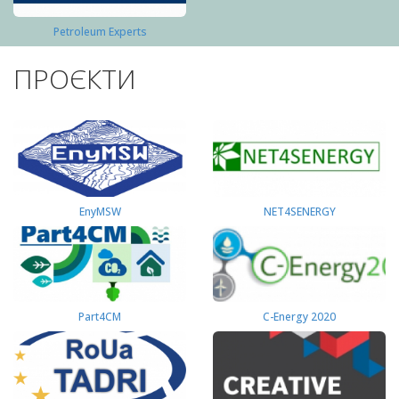
Petroleum Experts
ПРОЄКТИ
EnyMSW
NET4SENERGY
Part4СМ
C-Energy 2020