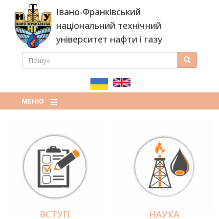
Перейти
Івано-Франківський
до
основного
національний технічний
вмісту
університет нафти і газу
ПОШУК
Пошук
ПОШУКОВА
ФОРМА
МЕНЮ
ВСТУП
НАУКА