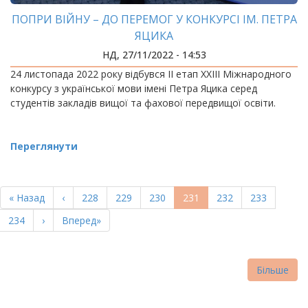
ПОПРИ ВІЙНУ – ДО ПЕРЕМОГ У КОНКУРСІ ІМ. ПЕТРА
ЯЦИКА
НД, 27/11/2022 - 14:53
24 листопада 2022 року відбувся ІІ етап ХХІІІ Міжнародного
конкурсу з української мови імені Петра Яцика серед
студентів закладів вищої та фахової передвищої освіти.
Переглянути
РОЗБИВКА
НА
Перша
« Назад
Попередня
‹
Page
228
Page
229
Page
230
Поточна
231
Page
232
Page
233
СТОРІНКИ
сторінка
сторінка
сторінка
Page
234
Наступна
›
Остання
Вперед»
сторінка
сторінка
Більше