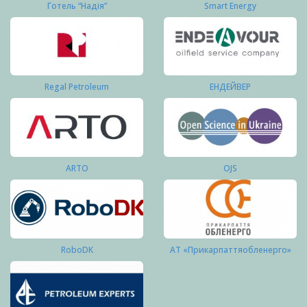
Готель “Надія”
Smart Energy
Regal Petroleum
ЕНДЕЙВЕР
ARTO
OJS
RoboDK
АТ «Прикарпаттяобленерго»