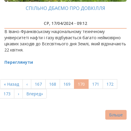
СПІЛЬНО ДБАЄМО ПРО ДОВКІЛЛЯ
СР, 17/04/2024 - 09:12
В Івано-Франківському національному технічному
університеті нафти і газу відбувається багато неймовірно
цікавих заходів до Всесвітнього дня Землі, який відзначають
22 квітня.
Переглянути
РОЗБИВКА
НА
Перша
« Назад
Попередня
‹
Page
167
Page
168
Page
169
Поточна
170
Page
171
Page
172
СТОРІНКИ
сторінка
сторінка
сторінка
Page
173
Наступна
›
Остання
Вперед»
сторінка
сторінка
Більше