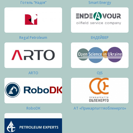
Готель “Надія”
Smart Energy
Regal Petroleum
ЕНДЕЙВЕР
ARTO
OJS
RoboDK
АТ «Прикарпаттяобленерго»