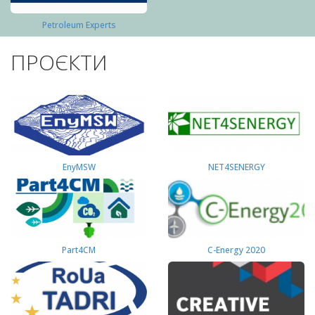
Petroleum Experts
ПРОЄКТИ
EnyMSW
NET4SENERGY
Part4СМ
C-Energy 2020