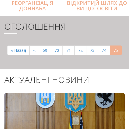
РЕОРГАНІЗАЦІЯ
ВІДКРИТИЙ ШЛЯХ ДО
ДОННАБА
ВИЩОЇ ОСВІТИ
ОГОЛОШЕННЯ
РОЗБИВКА
НА
Перша
« Назад
Попередня
‹‹
Page
69
Page
70
Page
71
Page
72
Page
73
Page
74
Поточн
75
СТОРІНКИ
сторінка
сторінка
сторінк
АКТУАЛЬНІ НОВИНИ