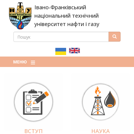
Перейти
Івано-Франківський
до
основного
національний технічний
вмісту
університет нафти і газу
ПОШУК
Пошук
ПОШУКОВА
ФОРМА
МЕНЮ
ВСТУП
НАУКА