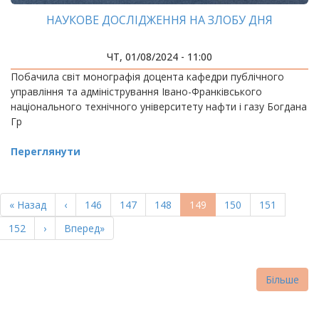
НАУКОВЕ ДОСЛІДЖЕННЯ НА ЗЛОБУ ДНЯ
ЧТ, 01/08/2024 - 11:00
Побачила світ монографія доцента кафедри публічного
управління та адміністрування Івано-Франківського
національного технічного університету нафти і газу Богдана
Гр
Переглянути
РОЗБИВКА
НА
Перша
« Назад
Попередня
‹
Page
146
Page
147
Page
148
Поточна
149
Page
150
Page
151
СТОРІНКИ
сторінка
сторінка
сторінка
Page
152
Наступна
›
Остання
Вперед»
сторінка
сторінка
Більше