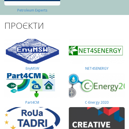
Petroleum Experts
ПРОЄКТИ
EnyMSW
NET4SENERGY
Part4СМ
C-Energy 2020