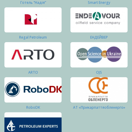
Готель “Надія”
Smart Energy
Regal Petroleum
ЕНДЕЙВЕР
ARTO
OJS
RoboDK
АТ «Прикарпаттяобленерго»