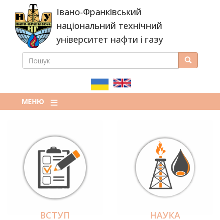
Перейти
Івано-Франківський
до
основного
національний технічний
вмісту
університет нафти і газу
ПОШУК
Пошук
ПОШУКОВА
ФОРМА
МЕНЮ
ВСТУП
НАУКА