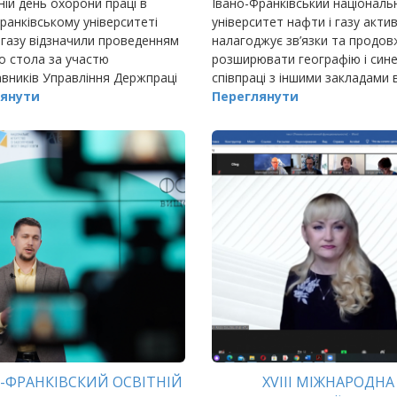
ній день охорони праці в
Івано-Франківський національ
ранківському університеті
університет нафти і газу акти
 газу відзначили проведенням
налагоджує зв’язки та продов
о стола за участю
розширювати географію і сине
вників Управління Держпраці
співпраці з іншими закладами 
ранківської області й
янути
освіти.
Переглянути
трації навчального закладу.
-ФРАНКІВСКИЙ ОСВІТНІЙ
XVIII МІЖНАРОДНА