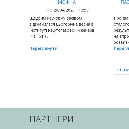
МОЖНА!
ПА
ПН, 26/04/2021 - 13:58
Щедрим науковим засівом
Про Іва
відзначилася цьогорічна весна в
сталого
Інституті нафтогазової інженерії
результ
ІФНТУНГ.
на впро
розвитк
Переглянути
на Фору
Перегл
Івано-Ф
РОЗБИВКА
НА
Перш
« Наз
СТОРІНКИ
сторін
ПАРТНЕРИ