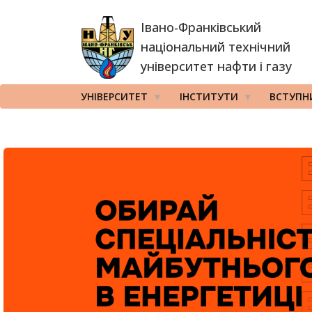
Перейти
Івано-Франківський
до
основного
національний технічний
вмісту
університет нафти і газу
УНІВЕРСИТЕТ
ІНСТИТУТИ
ВСТУПН