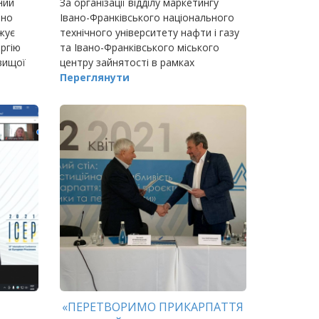
ний
За організації відділу маркетингу
вно
Івано-Франківського національного
жує
технічного університету нафти і газу
ргію
та Івано-Франківського міського
вищої
центру зайнятості в рамках
триденного онлайн-марафону «Будуй
Переглянути
кар’єру в Україні» відбувс
«ПЕРЕТВОРИМО ПРИКАРПАТТЯ