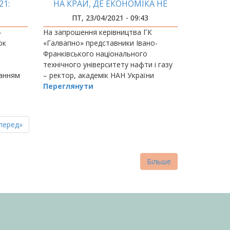
21:
НА КРАЙ, ДЕ ЕКОНОМІКА НЕ
ЬКИЙ
ЗНИЩУЄ ПРИРОДУ!»
ПТ, 23/04/2021 - 09:43
ЕННЯ
-
На запрошення керівництва ГК
ок
«Галвапно» представники Івано-
Франківського національного
технічного університету нафти і газу
танням
– ректор, академік НАН України
 23
Євстахі
Переглянути
вський
пна
стання
перед»
нка
торінка
Більше