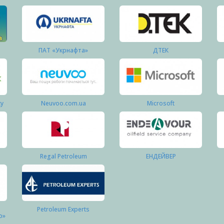
ПАТ «Укрнафта»
ДТЕК
ку
Neuvoo.com.ua
Microsoft
Regal Petroleum
ЕНДЕЙВЕР
Petroleum Experts
о»