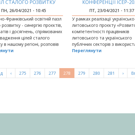
ЗЛ СТАЛОГО РОЗВИТКУ
КОНФЕРЕНЦІЇ ICEP-20
УКРАЇНСЬКО-ЛИТОВС
ПН, 26/04/2021 - 10:45
ПТ, 23/04/2021 - 11:37
ВЕКТОР ДИЗАЙН-МИСЛ
но-Франківський освітній пазл
У рамках реалізації українсько
 розвитку - синергію проєктів,
литовського проєкту «Розвит
атів і досягнень, спрямованих
компетентності працівників
вадження цілей сталого
литовського та українського
у в нашому регіоні, розповів
публічних секторів з викорис
мі вищої освіти проректор
янути
методології дизайн-мислення»
Переглянути
ранків
квітня 2021 року Івано-Франкі
національний технічний…
а
ад
Попередня
‹
Page
275
Page
276
Page
277
Поточна
278
Page
279
Page
280
Page
281
Насту
›
О
В
ка
сторінка
сторінка
сторі
с