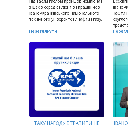
​​​​​​​Під таким гаслом пройшов чемпіонат
Всесвіт
з шахів серед студентів і працівників
Івано-Ф
Івано-Франківського національного
нафти і
технічного університету нафти і газу.
круглог
предста
Переглянути
Івано-Ф
Перегл
адмініс
ТАКУ НАГОДУ ВТРАТИТИ НЕ
ІВАНО