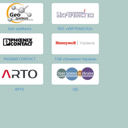
Geo synthesis
ПАТ «УКРТРАНСГАЗ»
PHOENIX CONTACT
ТОВ «Хоневелл Україна»
ARTO
OJS