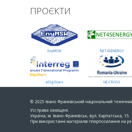
ПРОЄКТИ
EnyMSW
NET4SENERGY
eDigiStars
HE-CROSS
© 2025
Івано Франківський національний технічний
Усi права захищенi.
Україна, м. Івано-Франківськ, вул. Карпатська, 15.
При використанні матеріалів гіперпосилання на ре