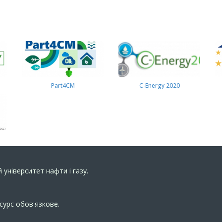
Part4СМ
C-Energy 2020
 університет нафти і газу.
сурс обов'язкове.