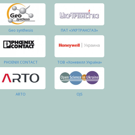
Geo synthesis
ПАТ «УКРТРАНСГАЗ»
PHOENIX CONTACT
ТОВ «Хоневелл Україна»
ARTO
OJS