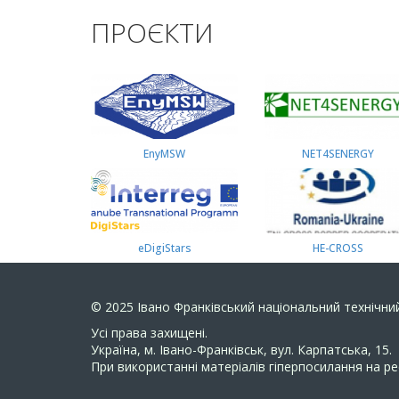
ПРОЄКТИ
EnyMSW
NET4SENERGY
eDigiStars
HE-CROSS
© 2025
Івано Франківський національний технічний
Усi права захищенi.
Україна, м. Івано-Франківськ, вул. Карпатська, 15.
При використанні матеріалів гіперпосилання на ре