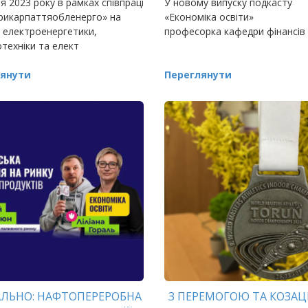
ня 2023 року в рамках співпраці
У новому випуску подкасту
рикарпаттяобленерго» на
«Економіка освіти»
 електроенергетики,
професорка кафедри фінансів
техніки та елект
янути
Переглянути
АЛЬНО: НАФТОПЕРЕРОБНА
З ПЕРЕМОГОЮ ТА КОЗА