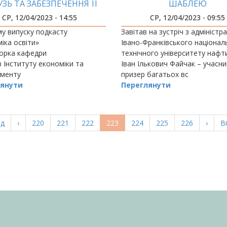
УЗЬ ТА ЗАБЕЗПЕЧЕННЯ ЇЇ
ШАБЛЕЮ
ФАХІВЦЯМИ
СР, 12/04/2023 - 14:55
СР, 12/04/2023 - 09:55
у випуску подкасту
Завітав на зустріч з адміністр
іка освіти»
Івано-Франківського націонал
орка кафедри
технічного університету нафти
в Інституту економіки та
Іван Ількович Файчак – учасни
менту
призер багатьох вс
янути
Переглянути
а
ад
Попередня
‹
Page
220
Page
221
Page
222
Поточна
223
Page
224
Page
225
Page
226
Насту
›
О
В
ка
сторінка
сторінка
сторі
с