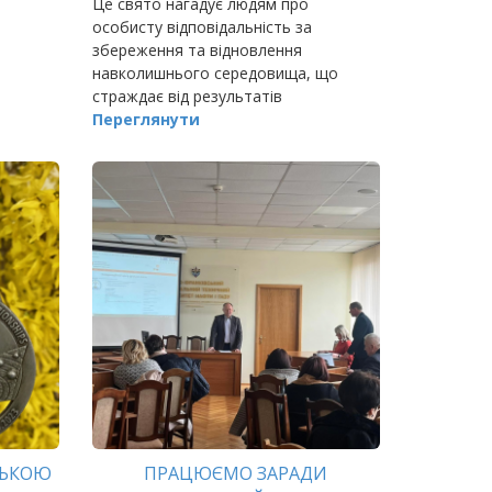
Це свято нагадує людям про
особисту відповідальність за
збереження та відновлення
навколишнього середовища, що
страждає від результатів
життєдіяльності людини.
Переглянути
ЦЬКОЮ
ПРАЦЮЄМО ЗАРАДИ