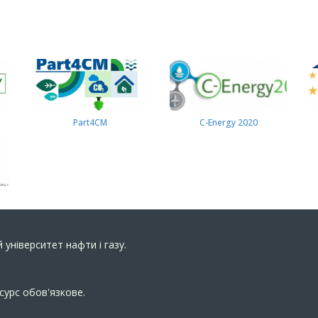
Part4СМ
C-Energy 2020
 університет нафти і газу.
сурс обов'язкове.