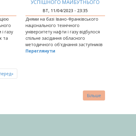
УСПІШНОГО МАЙБУТНЬОГО
ВТ, 11/04/2023 - 23:35
ацією
Днями на базі Івано-Франківського
ьного
національного технічного
 і газу
університету нафти і газу відбулося
к та
спільне засідання обласного
методичного об'єднання заступників
директорів закладів фахової
Переглянути
передвищої освіти Івано-Франківської
області.
пна
стання
перед»
нка
торінка
Більше