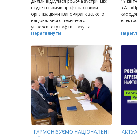
Днями відбулася робоча зустріч між
19 квіт
студентськими профспілковими
з АТ «П
організаціями Івано-Франківського
кафедрі
національного технічного
електро
університету нафти і газу та
Львівського національного
Переглянути
Перегл
університету імені Івана Франка.
ГАРМОНІЗУЄМО НАЦІОНАЛЬНІ
АКТУ