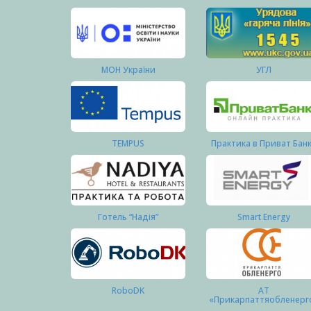
МОН України
УГЛ
TEMPUS
Практика в Приват Бан
Готель “Надія”
Smart Energy
RoboDK
АТ
«Прикарпаттяобленерг