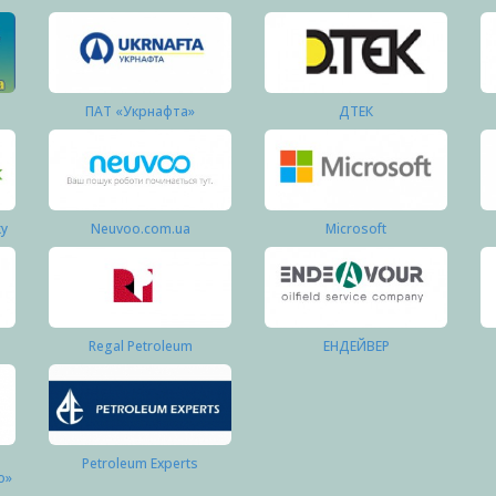
ПАТ «Укрнафта»
ДТЕК
ку
Neuvoo.com.ua
Microsoft
Regal Petroleum
ЕНДЕЙВЕР
Petroleum Experts
о»