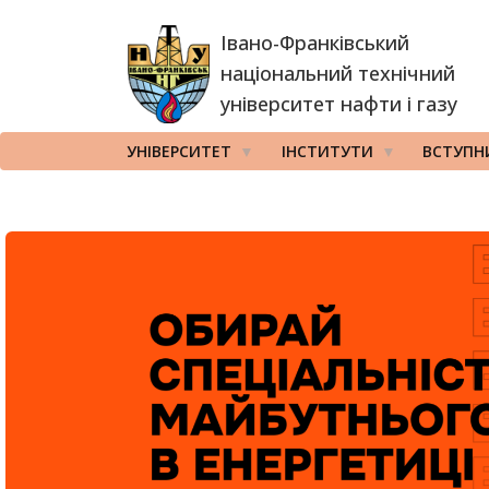
Перейти
Івано-Франківський
до
основного
національний технічний
вмісту
університет нафти і газу
УНІВЕРСИТЕТ
ІНСТИТУТИ
ВСТУПН