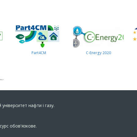
Part4СМ
C-Energy 2020
 університет нафти і газу.
сурс обов'язкове.