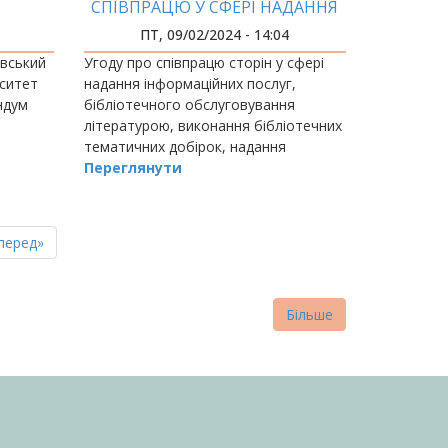
СПІВПРАЦЮ У СФЕРІ НАДАННЯ
ІНФОРМАЦІЙНИХ ПОСЛУГ
ПТ, 09/02/2024 - 14:04
івський
Угоду про співпрацю сторін у сфері
рситет
надання інформаційних послуг,
ндум
бібліотечного обслуговування
літературою, виконання бібліотечних
тематичних добірок, надання
же є
консультаційної допомоги у пошуку
Переглянути
документів та роботі з інформацією
на носіях, м
пна
стання
перед»
нка
торінка
Більше