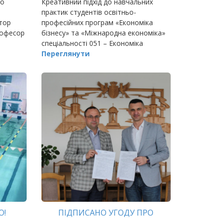
го
Креативний підхід до навчальних
практик студентів освітньо-
ктор
професійних програм «Економіка
рофесор
бізнесу» та «Міжнародна економіка»
спеціальності 051 – Економіка
вигадали на
Переглянути
О!
ПІДПИСАНО УГОДУ ПРО