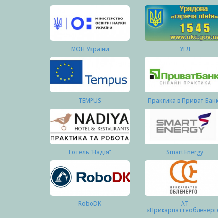
МОН України
УГЛ
TEMPUS
Практика в Приват Бан
Готель “Надія”
Smart Energy
RoboDK
АТ
«Прикарпаттяобленерг