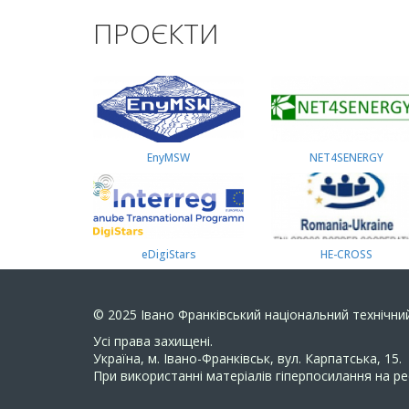
ПРОЄКТИ
EnyMSW
NET4SENERGY
eDigiStars
HE-CROSS
© 2025
Івано Франківський національний технічний
Усi права захищенi.
Україна, м. Івано-Франківськ, вул. Карпатська, 15.
При використанні матеріалів гіперпосилання на ре