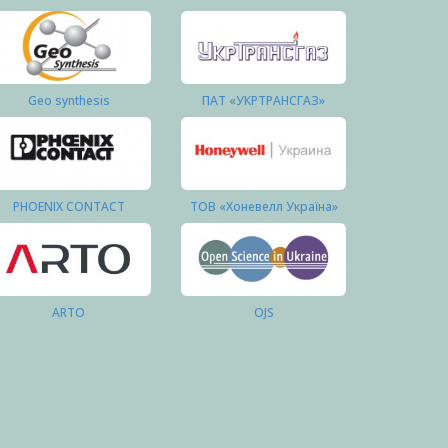
Geo synthesis
ПАТ «УКРТРАНСГАЗ»
PHOENIX CONTACT
ТОВ «Хоневелл Україна»
ARTO
OJS