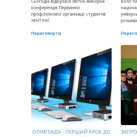
Сьогодні відбулася звітно-виборна
Коло па
конференція Первинної
націона
профспілкової організації студентів
універс
ІФНТУНГ.
розшир
Переглянути
Перегл
ОЛІМПІАДА - ПЕРШИЙ КРОК ДО
ЗАПРО