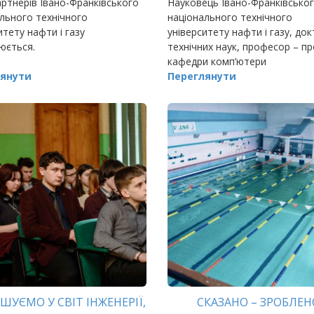
ртнерів Івано-Франківського
Науковець Івано-Франківсько
льного технічного
національного технічного
итету нафти і газу
університету нафти і газу, до
юється.
технічних наук, професор – п
кафедри комп’ютери
янути
Переглянути
ШУЄМО У СВІТ ІНЖЕНЕРІЇ,
СКАЗАНО – ЗРОБЛЕН