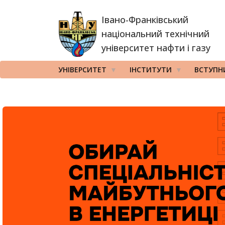
Перейти
Івано-Франківський
до
основного
національний технічний
вмісту
університет нафти і газу
УНІВЕРСИТЕТ
ІНСТИТУТИ
ВСТУПН