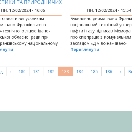
ЕТИКИ ТА ПРИРОДНИЧИХ
НАУК
ПН, 12/02/2024 - 16:06
ПН, 12/02/2024 - 15:54
то знати випускникам-
Буквально днями Івано-Франк
ам Івано-Франківського
національний технічний уніве
-технічного ліцею Івано-
нафти і газу підписав Мемора
ської обласної ради при
про співпрацю з Комунальним
ранківському національному
закладом «Дім воїна» Івано-
ому університеті нафти і газу,
янути
Франківської міської ради, а в
Переглянути
чи майбутню професію?
перші результати.
а
ад
Попередня
‹
Page
180
Page
181
Page
182
Поточна
183
Page
184
Page
185
Page
186
Насту
›
О
В
ка
сторінка
сторінка
сторі
с