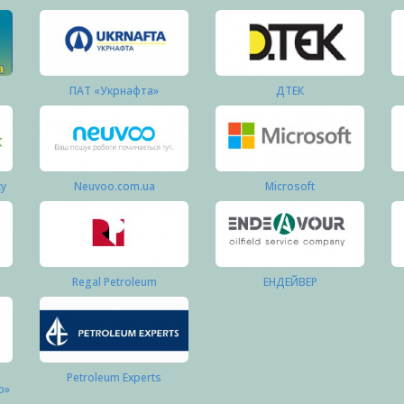
ПАТ «Укрнафта»
ДТЕК
ку
Neuvoo.com.ua
Microsoft
Regal Petroleum
ЕНДЕЙВЕР
Petroleum Experts
о»