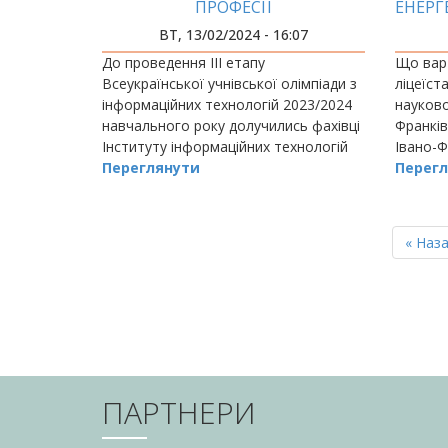
ПРОФЕСІЇ
ЕНЕРГ
ВТ, 13/02/2024 - 16:07
До проведення ІІІ етапу
Що вар
Всеукраїнської учнівської олімпіади з
ліцеїст
інформаційних технологій 2023/2024
науково
навчального року долучились фахівці
Франків
Інституту інформаційних технологій
Івано-Ф
Івано-Франківського національного
Переглянути
технічн
Перегл
технічного університету нафти і газу,
обираю
зокрема…
РОЗБИВКА
НА
Перш
« Наз
СТОРІНКИ
сторін
ПАРТНЕРИ