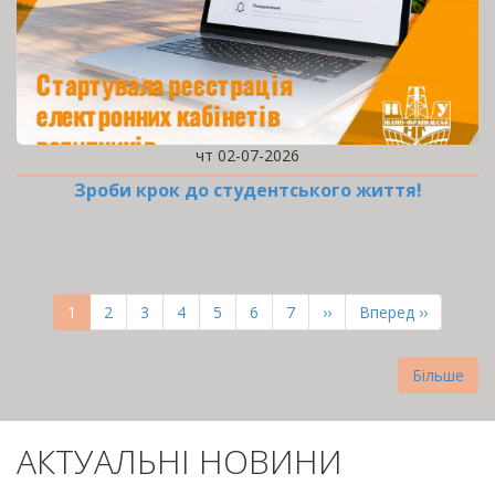
чт 02-07-2026
Зроби крок до студентського життя!
РОЗБИВКА
НА
Поточна
1
Page
2
Page
3
Page
4
Page
5
Page
6
Page
7
Наступна
››
Остання
Вперед ››
СТОРІНКИ
сторінка
сторінка
сторінка
Більше
АКТУАЛЬНІ НОВИНИ