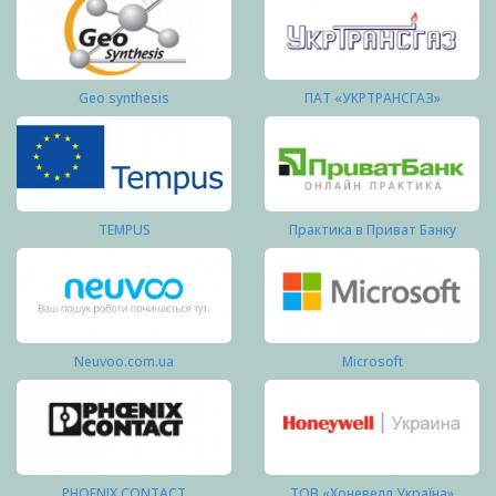
Geo synthesis
ПАТ «УКРТРАНСГАЗ»
TEMPUS
Практика в Приват Банку
Neuvoo.com.ua
Microsoft
PHOENIX CONTACT
ТОВ «Хоневелл Україна»