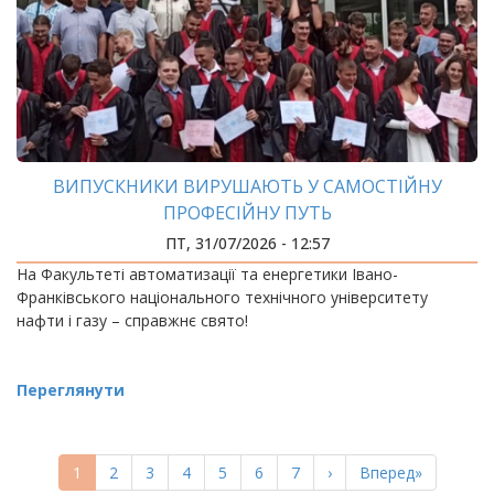
ВИПУСКНИКИ ВИРУШАЮТЬ У САМОСТІЙНУ
ПРОФЕСІЙНУ ПУТЬ
ПТ, 31/07/2026 - 12:57
На Факультеті автоматизації та енергетики Івано-
Франківського національного технічного університету
нафти і газу – справжнє свято!
Переглянути
РОЗБИВКА
НА
Поточна
1
Page
2
Page
3
Page
4
Page
5
Page
6
Page
7
Наступна
›
Остання
Вперед»
СТОРІНКИ
сторінка
сторінка
сторінка