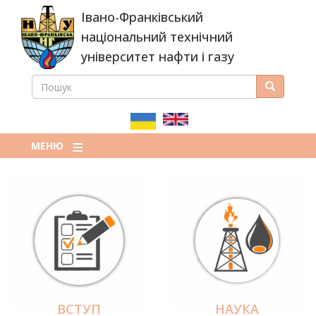
Перейти
Івано-Франківський
до
основного
національний технічний
вмісту
університет нафти і газу
ПОШУК
Пошук
ПОШУКОВА
ФОРМА
МЕНЮ
ВСТУП
НАУКА